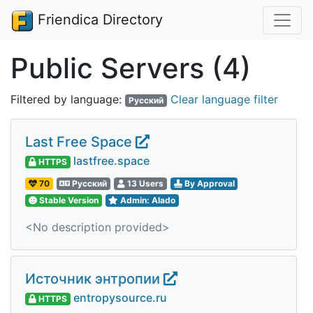
Friendica Directory
Public Servers (4)
Filtered by language:
Clear language filter
Русский
Last Free Space
lastfree.space
HTTPS
70
Русский
13 Users
By Approval
Stable Version
Admin: Alado
<No description provided>
Источник энтропии
entropysource.ru
HTTPS