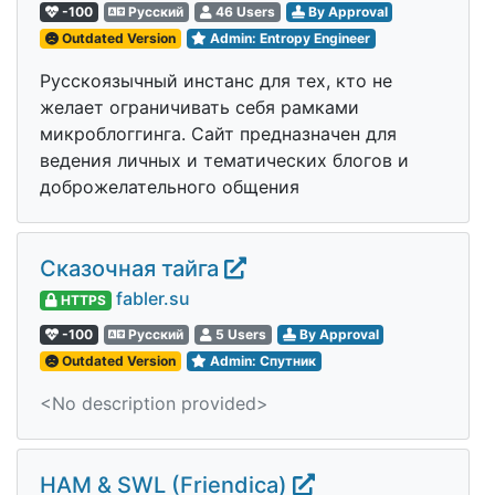
-100
Русский
46 Users
By Approval
Outdated Version
Admin: Entropy Engineer
Русскоязычный инстанс для тех, кто не
желает ограничивать себя рамками
микроблоггинга. Сайт предназначен для
ведения личных и тематических блогов и
доброжелательного общения
Сказочная тайга
fabler.su
HTTPS
-100
Русский
5 Users
By Approval
Outdated Version
Admin: Спутник
<No description provided>
HAM & SWL (Friendica)