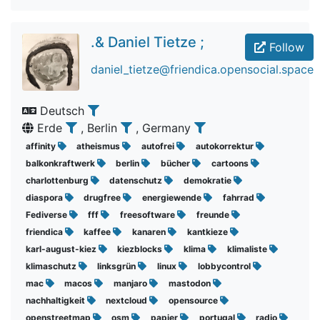
.& Daniel Tietze ;
Follow
daniel_tietze@friendica.opensocial.space
Deutsch
Erde
, Berlin
, Germany
affinity
atheismus
autofrei
autokorrektur
balkonkraftwerk
berlin
bücher
cartoons
charlottenburg
datenschutz
demokratie
diaspora
drugfree
energiewende
fahrrad
Fediverse
fff
freesoftware
freunde
friendica
kaffee
kanaren
kantkieze
karl-august-kiez
kiezblocks
klima
klimaliste
klimaschutz
linksgrün
linux
lobbycontrol
mac
macos
manjaro
mastodon
nachhaltigkeit
nextcloud
opensource
openstreetmap
osm
papier
portugal
radio