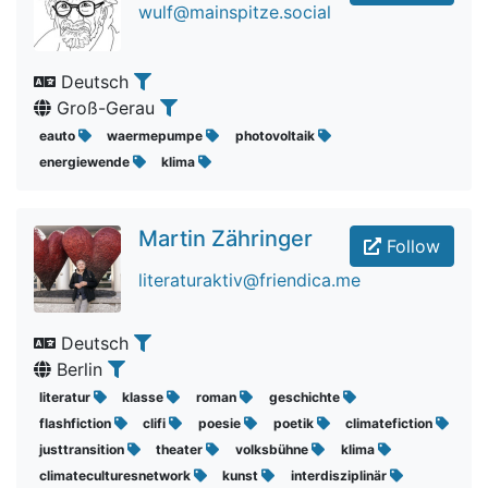
wulf@mainspitze.social
Deutsch
Groß-Gerau
eauto
waermepumpe
photovoltaik
energiewende
klima
Martin Zähringer
Follow
literaturaktiv@friendica.me
Deutsch
Berlin
literatur
klasse
roman
geschichte
flashfiction
clifi
poesie
poetik
climatefiction
justtransition
theater
volksbühne
klima
climateculturesnetwork
kunst
interdisziplinär