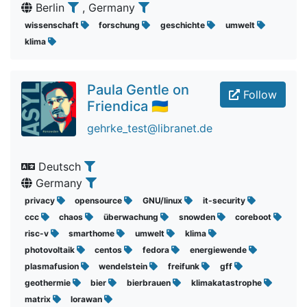
Berlin
, Germany
wissenschaft
forschung
geschichte
umwelt
klima
Paula Gentle on
Follow
Friendica 🇺🇦
gehrke_test@libranet.de
Deutsch
Germany
privacy
opensource
GNU/linux
it-security
ccc
chaos
überwachung
snowden
coreboot
risc-v
smarthome
umwelt
klima
photovoltaik
centos
fedora
energiewende
plasmafusion
wendelstein
freifunk
gff
geothermie
bier
bierbrauen
klimakatastrophe
matrix
lorawan