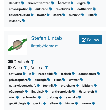
debatte
erkenntnisoffen
Ästhetik
digital
emanzipation
aufstand
revolution
eattherich
counterculture
kweer
satire
nunavut
kino
isuma.tv
Stefan Lintab
Follow
lintab@loma.ml
Deutsch
Wien
, Austria
software
it
netzpolitik
freiheit
datenschutz
privatsphäre
ökologie
klima
umwelt
naturwissenschaft
technik
erziehung
bildung
pädagogik
linguistik
anthropologie
österreich
wien
schweden
göteborg
svenska
geoökologie
gecko
eltern
kinder
karenz