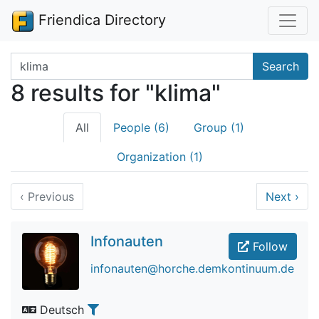
Friendica Directory
Search terms
Search
8 results for "klima"
All
People (6)
Group (1)
Organization (1)
‹
Previous
Next
›
Infonauten
Follow
infonauten@horche.demkontinuum.de
Deutsch