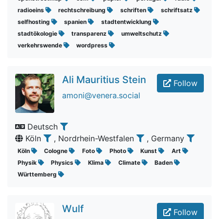
radioeins
rechtschreibung
schriften
schriftsatz
selfhosting
spanien
stadtentwicklung
stadtökologie
transparenz
umweltschutz
verkehrswende
wordpress
Ali Mauritius Stein
Follow
amoni@venera.social
Deutsch
Köln
, Nordrhein-Westfalen
, Germany
Köln
Cologne
Foto
Photo
Kunst
Art
Physik
Physics
Klima
Climate
Baden
Württemberg
Wulf
Follow