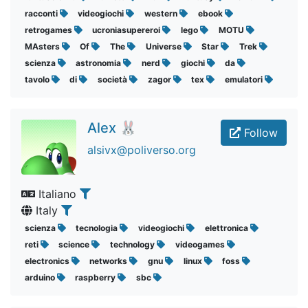
racconti
videogiochi
western
ebook
retrogames
ucroniasupereroi
lego
MOTU
MAsters
Of
The
Universe
Star
Trek
scienza
astronomia
nerd
giochi
da
tavolo
di
società
zagor
tex
emulatori
Alex 🐰
Follow
alsivx@poliverso.org
Italiano
Italy
scienza
tecnologia
videogiochi
elettronica
reti
science
technology
videogames
electronics
networks
gnu
linux
foss
arduino
raspberry
sbc