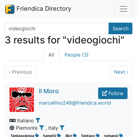
Friendica Directory
Search terms
Search
3 results for "videogiochi"
All
People (3)
‹
Previous
Next
›
Il Moro
Follow
marcellino248@friendica.world
Italiano
Piemonte
, Italy
fantascienza
fumetti
libri
fantasy
romanzi