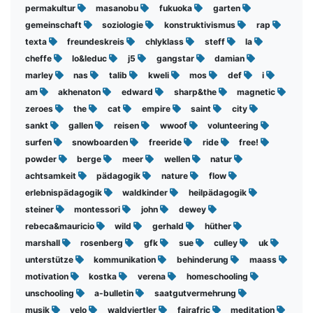
permakultur
masanobu
fukuoka
garten
gemeinschaft
soziologie
konstruktivismus
rap
texta
freundeskreis
chlyklass
steff
la
cheffe
lo&leduc
j5
gangstar
damian
marley
nas
talib
kweli
mos
def
i
am
akhenaton
edward
sharp&the
magnetic
zeroes
the
cat
empire
saint
city
sankt
gallen
reisen
wwoof
volunteering
surfen
snowboarden
freeride
ride
free!
powder
berge
meer
wellen
natur
achtsamkeit
pädagogik
nature
flow
erlebnispädagogik
waldkinder
heilpädagogik
steiner
montessori
john
dewey
rebeca&mauricio
wild
gerhald
hüther
marshall
rosenberg
gfk
sue
culley
uk
unterstütze
kommunikation
behinderung
maass
motivation
kostka
verena
homeschooling
unschooling
a-bulletin
saatgutvermehrung
musik
velo
waldviertler
fairafric
meditation