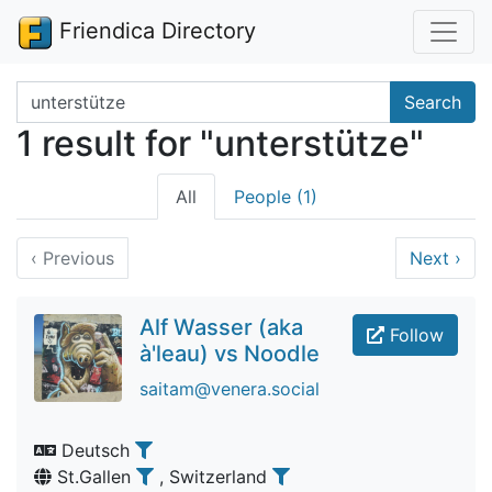
Friendica Directory
Search terms
Search
1 result for "unterstütze"
All
People (1)
‹
Previous
Next
›
Alf Wasser (aka
Follow
à'leau) vs Noodle
saitam@venera.social
Deutsch
St.Gallen
, Switzerland