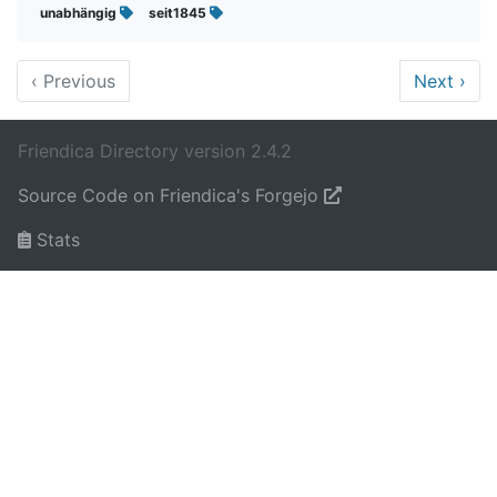
unabhängig
seit1845
‹
Previous
Next
›
Friendica Directory version 2.4.2
Source Code on Friendica's Forgejo
Stats