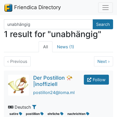
Friendica Directory
Search terms
Search
1 result for "unabhängig"
All
News (1)
‹
Previous
Next
›
Der Postillon 📯
Follow
|inoffiziell
postillon24@loma.ml
Deutsch
satire
postillion
ehrliche
nachrichten