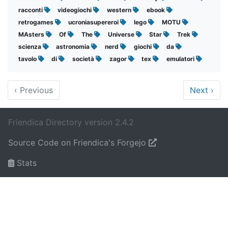
racconti
videogiochi
western
ebook
retrogames
ucroniasupereroi
lego
MOTU
MAsters
Of
The
Universe
Star
Trek
scienza
astronomia
nerd
giochi
da
tavolo
di
società
zagor
tex
emulatori
‹
Previous
Next
›
Friendica Directory version 2.4.2
Source Code on Friendica's Forgejo
Stats