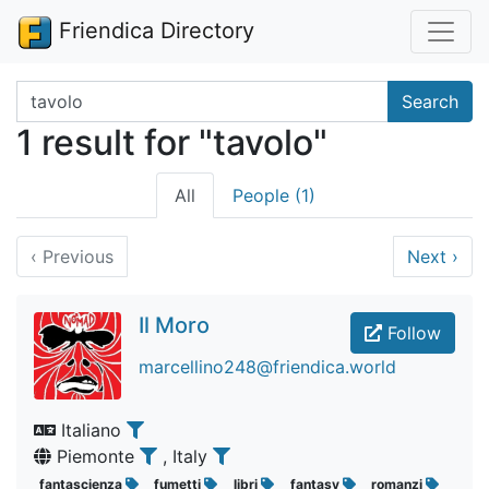
Friendica Directory
Search terms
Search
1 result for "tavolo"
All
People (1)
‹
Previous
Next
›
Il Moro
Follow
marcellino248@friendica.world
Italiano
Piemonte
, Italy
fantascienza
fumetti
libri
fantasy
romanzi