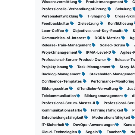
Wissensvermittlung
Produktmanagement
C
Professionelle-Verhandlungsführung
Schulung
Personalentwicklung
T-Shaping
Cross-Skil
Feedbackkultur
Zielsetzung
Konfliktlösung
Lean-Coffee
Objectives-and-Key-Results
S
Communities-of-Interest
DORA-Metrics
Ag
Release-Train-Management
Scaled-Scrum
Projektmanagement
IPMA-Level-D
Agiles-
Professional-Scrum-Product-Owner
Release-Tr
Projektplanung
Task-Management
Story-M
Backlog-Management
Stakeholder-Managemen
Confluence-Templates
Performance-Monitorin
Bildungssektor
öffentliche-Verwaltung
Just
Telekommunikation
Bildungsmanagement
d
Professional-Scrum-Master-II
Professional-Sc
Kommunikationsstärke
Führungsfähigkeit
P
Entscheidungsfähigkeit
Moderationsfähigkeit
IT-Sicherheit
DevOps-Anwendungen
Kund
Cloud-Technologien
Segeln
Tauchen
Na