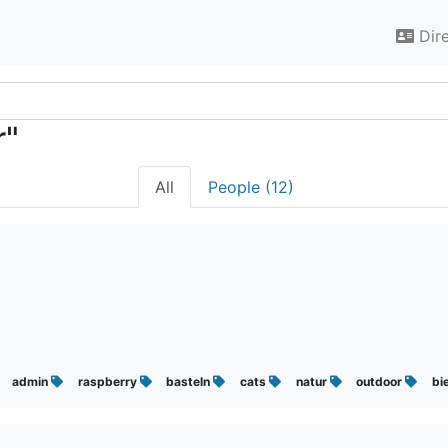
Dir
r"
All
People (12)
admin
raspberry
basteln
cats
natur
outdoor
bi