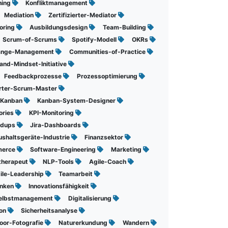
ning
Konfliktmanagement
Mediation
Zertifizierter-Mediator
oring
Ausbildungsdesign
Team-Building
Scrum-of-Scrums
Spotify-Modell
OKRs
ange-Management
Communities-of-Practice
and-Mindset-Initiative
Feedbackprozesse
Prozessoptimierung
ierter-Scrum-Master
-Kanban
Kanban-System-Designer
ories
KPI-Monitoring
ndups
Jira-Dashboards
shaltsgeräte-Industrie
Finanzsektor
merce
Software-Engineering
Marketing
therapeut
NLP-Tools
Agile-Coach
ile-Leadership
Teamarbeit
enken
Innovationsfähigkeit
elbstmanagement
Digitalisierung
ion
Sicherheitsanalyse
oor-Fotografie
Naturerkundung
Wandern