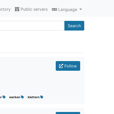
ectory
Public servers
Language
Search
Follow
er
werken
klettern