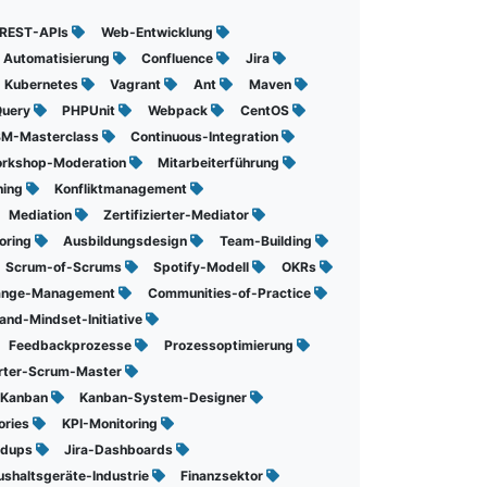
REST-APIs
Web-Entwicklung
Automatisierung
Confluence
Jira
Kubernetes
Vagrant
Ant
Maven
Query
PHPUnit
Webpack
CentOS
BM-Masterclass
Continuous-Integration
rkshop-Moderation
Mitarbeiterführung
ning
Konfliktmanagement
Mediation
Zertifizierter-Mediator
oring
Ausbildungsdesign
Team-Building
Scrum-of-Scrums
Spotify-Modell
OKRs
ange-Management
Communities-of-Practice
and-Mindset-Initiative
Feedbackprozesse
Prozessoptimierung
ierter-Scrum-Master
-Kanban
Kanban-System-Designer
ories
KPI-Monitoring
ndups
Jira-Dashboards
shaltsgeräte-Industrie
Finanzsektor