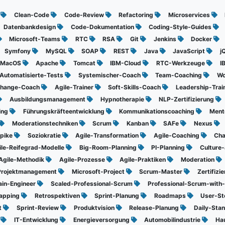
t
Clean-Code
Code-Review
Refactoring
Microservices
Datenbankdesign
Code-Dokumentation
Coding-Style-Guides
Microsoft-Teams
RTC
RSA
Git
Jenkins
Docker
Symfony
MySQL
SOAP
REST
Java
JavaScript
j
-MacOS
Apache
Tomcat
IBM-Cloud
RTC-Werkzeuge
I
Automatisierte-Tests
Systemischer-Coach
Team-Coaching
Wo
hange-Coach
Agile-Trainer
Soft-Skills-Coach
Leadership-Trai
Ausbildungsmanagement
Hypnotherapie
NLP-Zertifizierung
ling
Führungskräfteentwicklung
Kommunikationscoaching
Ment
Moderationstechniken
Scrum
Kanban
SAFe
Nexus
pike
Soziokratie
Agile-Transformation
Agile-Coaching
Ch
ile-Reifegrad-Modelle
Big-Room-Planning
PI-Planning
Culture-
Agile-Methodik
Agile-Prozesse
Agile-Praktiken
Moderation
Projektmanagement
Microsoft-Project
Scrum-Master
Zertifiz
ain-Engineer
Scaled-Professional-Scrum
Professional-Scrum-with
apping
Retrospektiven
Sprint-Planung
Roadmaps
User-St
t
Sprint-Review
Produktvision
Release-Planung
Daily-Sta
g
IT-Entwicklung
Energieversorgung
Automobilindustrie
Hau