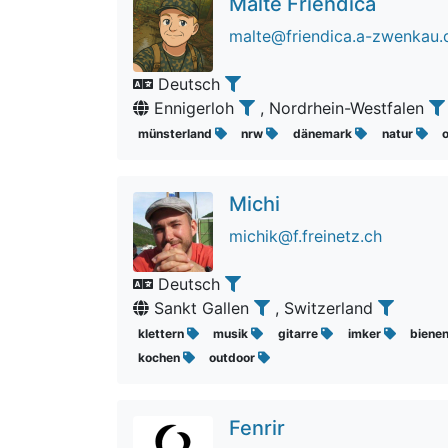
Malte Friendica
malte@friendica.a-zwenkau.
Deutsch
Ennigerloh
, Nordrhein-Westfalen
münsterland
nrw
dänemark
natur
Michi
michik@f.freinetz.ch
Deutsch
Sankt Gallen
, Switzerland
klettern
musik
gitarre
imker
biene
kochen
outdoor
Fenrir