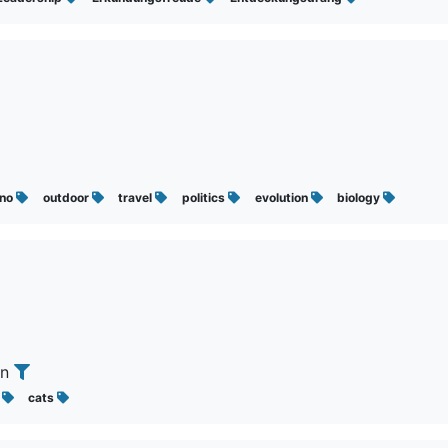
ino
outdoor
travel
politics
evolution
biology
en
r
cats