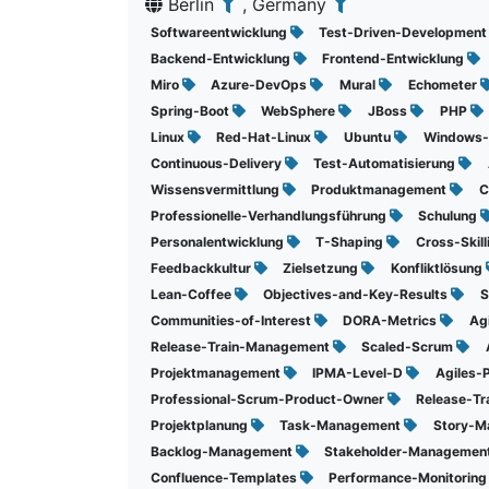
Berlin
, Germany
Softwareentwicklung
Test-Driven-Developmen
Backend-Entwicklung
Frontend-Entwicklung
Miro
Azure-DevOps
Mural
Echometer
Spring-Boot
WebSphere
JBoss
PHP
Linux
Red-Hat-Linux
Ubuntu
Windows
Continuous-Delivery
Test-Automatisierung
Wissensvermittlung
Produktmanagement
C
Professionelle-Verhandlungsführung
Schulung
Personalentwicklung
T-Shaping
Cross-Skil
Feedbackkultur
Zielsetzung
Konfliktlösung
Lean-Coffee
Objectives-and-Key-Results
S
Communities-of-Interest
DORA-Metrics
Ag
Release-Train-Management
Scaled-Scrum
Projektmanagement
IPMA-Level-D
Agiles-
Professional-Scrum-Product-Owner
Release-Tr
Projektplanung
Task-Management
Story-M
Backlog-Management
Stakeholder-Managemen
Confluence-Templates
Performance-Monitorin