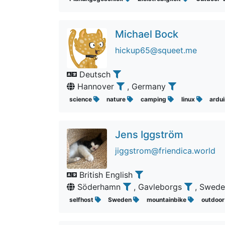
Michael Bock
hickup65@squeet.me
Deutsch
Hannover
, Germany
science
nature
camping
linux
ardu
Jens Iggström
jiggstrom@friendica.world
British English
Söderhamn
, Gavleborgs
, Swed
selfhost
Sweden
mountainbike
outdoo