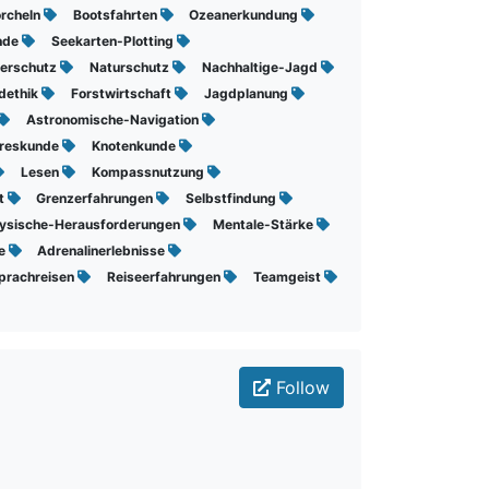
rcheln
Bootsfahrten
Ozeanerkundung
nde
Seekarten-Plotting
ierschutz
Naturschutz
Nachhaltige-Jagd
dethik
Forstwirtschaft
Jagdplanung
Astronomische-Navigation
reskunde
Knotenkunde
Lesen
Kompassnutzung
t
Grenzerfahrungen
Selbstfindung
ysische-Herausforderungen
Mentale-Stärke
te
Adrenalinerlebnisse
prachreisen
Reiseerfahrungen
Teamgeist
Follow