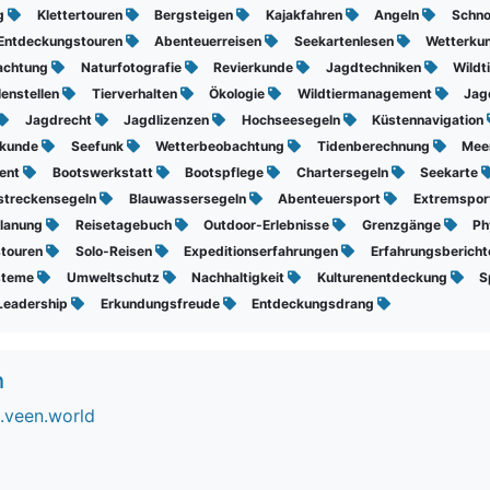
ng
Klettertouren
Bergsteigen
Kajakfahren
Angeln
Schno
Entdeckungstouren
Abenteuerreisen
Seekartenlesen
Wetterku
bachtung
Naturfotografie
Revierkunde
Jagdtechniken
Wildt
lenstellen
Tierverhalten
Ökologie
Wildtiermanagement
Jag
Jagdrecht
Jagdlizenzen
Hochseesegeln
Küstennavigation
skunde
Seefunk
Wetterbeobachtung
Tidenberechnung
Mee
ent
Bootswerkstatt
Bootspflege
Chartersegeln
Seekarte
streckensegeln
Blauwassersegeln
Abenteuersport
Extremspor
planung
Reisetagebuch
Outdoor-Erlebnisse
Grenzgänge
Ph
stouren
Solo-Reisen
Expeditionserfahrungen
Erfahrungsberich
steme
Umweltschutz
Nachhaltigkeit
Kulturenentdeckung
S
Leadership
Erkundungsfreude
Entdeckungsdrang
h
.veen.world