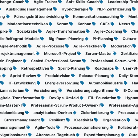
hange-Coach
Agile-Trainer
Soft-Skills-Coach
Leadership-Trai
Ausbildungsmanagement
Hypnotherapie
NLP-Zertifizierung
ling
Führungskräfteentwicklung
Kommunikationscoaching
Ment
Moderationstechniken
Scrum
Kanban
SAFe
Nexus
pike
Soziokratie
Agile-Transformation
Agile-Coaching
Ch
ile-Reifegrad-Modelle
Big-Room-Planning
PI-Planning
Culture-
Agile-Methodik
Agile-Prozesse
Agile-Praktiken
Moderation
Projektmanagement
Microsoft-Project
Scrum-Master
Zertifiz
ain-Engineer
Scaled-Professional-Scrum
Professional-Scrum-with
apping
Retrospektiven
Sprint-Planung
Roadmaps
User-St
t
Sprint-Review
Produktvision
Release-Planung
Daily-Sta
g
IT-Entwicklung
Energieversorgung
Automobilindustrie
Hau
izministerium
Versicherung
Versicherungsalgorithmen
E-Com
igitale-Transformation
DevOps-Umfeld
ITIL-Foundation
Hypno
rum-Master-I
Professional-Scrum-Product-Owner-I
Professional-Ag
roblemlösung
analytisches-Denken
Zielorientierung
Prozessd
Stressmanagement
Resilienz
Kreativität
Organisation
S
enmanagement
Agile-Tools
Prozessautomatisierung
Kollaborat
vigationskunst
Abenteuer-Tagebuch
Expeditionsplanung
Outd