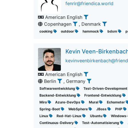
fenrir@friendica.world
American English
Copenhagen
, Denmark
cooking
outdoor
hammock
bdsm
p
Kevin Veen-Birkenbac
kevinveenbirkenbach@friend
American English
Berlin
, Germany
Softwareentwicklung
Test-Driven-Developmen
Backend-Entwicklung
Frontend-Entwicklung
Miro
Azure-DevOps
Mural
Echometer
Spring-Boot
WebSphere
JBoss
PHP
Linux
Red-Hat-Linux
Ubuntu
Windows
Continuous-Delivery
Test-Automatisierung