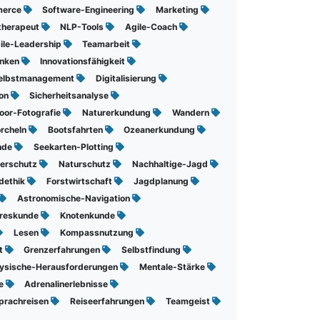
merce
Software-Engineering
Marketing
therapeut
NLP-Tools
Agile-Coach
ile-Leadership
Teamarbeit
enken
Innovationsfähigkeit
elbstmanagement
Digitalisierung
ion
Sicherheitsanalyse
oor-Fotografie
Naturerkundung
Wandern
rcheln
Bootsfahrten
Ozeanerkundung
nde
Seekarten-Plotting
ierschutz
Naturschutz
Nachhaltige-Jagd
dethik
Forstwirtschaft
Jagdplanung
Astronomische-Navigation
reskunde
Knotenkunde
Lesen
Kompassnutzung
t
Grenzerfahrungen
Selbstfindung
ysische-Herausforderungen
Mentale-Stärke
te
Adrenalinerlebnisse
prachreisen
Reiseerfahrungen
Teamgeist