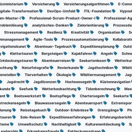
izministerium
Versicherung
Versicherungsalgorithmen
E-Com
igitale-Transformation
DevOps-Umfeld
ITIL-Foundation
Hypno
rum-Master-I
Professional-Scrum-Product-Owner-I
Professional-Ag
roblemlösung
analytisches-Denken
Zielorientierung
Prozessd
Stressmanagement
Resilienz
Kreativität
Organisation
S
enmanagement
Agile-Tools
Prozessautomatisierung
Kollaborat
vigationskunst
Abenteuer-Tagebuch
Expeditionsplanung
Outd
ng
Klettertouren
Bergsteigen
Kajakfahren
Angeln
Schno
Entdeckungstouren
Abenteuerreisen
Seekartenlesen
Wetterku
bachtung
Naturfotografie
Revierkunde
Jagdtechniken
Wildt
lenstellen
Tierverhalten
Ökologie
Wildtiermanagement
Jag
Jagdrecht
Jagdlizenzen
Hochseesegeln
Küstennavigation
skunde
Seefunk
Wetterbeobachtung
Tidenberechnung
Mee
ent
Bootswerkstatt
Bootspflege
Chartersegeln
Seekarte
streckensegeln
Blauwassersegeln
Abenteuersport
Extremspor
planung
Reisetagebuch
Outdoor-Erlebnisse
Grenzgänge
Ph
stouren
Solo-Reisen
Expeditionserfahrungen
Erfahrungsberich
steme
Umweltschutz
Nachhaltigkeit
Kulturenentdeckung
S
Leadership
Erkundungsfreude
Entdeckungsdrang