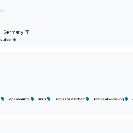
de
, Germany
outdoor
n
opensource
linux
schulsozialarbeit
teamentwicklung