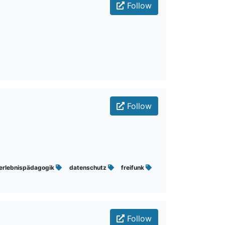
Follow
Follow
erlebnispädagogik
datenschutz
freifunk
Follow