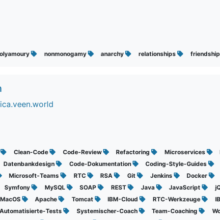
olyamoury
nonmonogamy
anarchy
relationships
friendshi
h
ica.veen.world
t
Clean-Code
Code-Review
Refactoring
Microservices
Datenbankdesign
Code-Dokumentation
Coding-Style-Guides
Microsoft-Teams
RTC
RSA
Git
Jenkins
Docker
Symfony
MySQL
SOAP
REST
Java
JavaScript
j
-MacOS
Apache
Tomcat
IBM-Cloud
RTC-Werkzeuge
I
Automatisierte-Tests
Systemischer-Coach
Team-Coaching
Wo