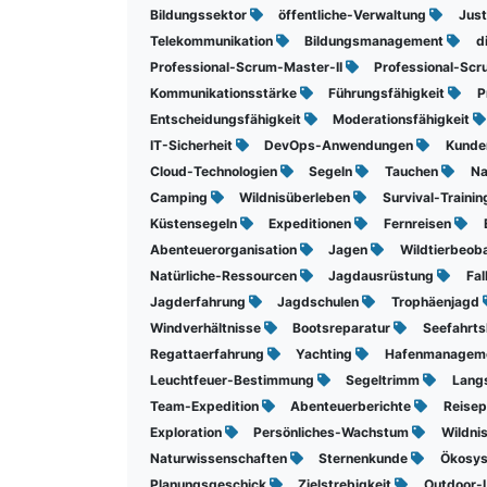
Bildungssektor
öffentliche-Verwaltung
Just
Telekommunikation
Bildungsmanagement
d
Professional-Scrum-Master-II
Professional-Sc
Kommunikationsstärke
Führungsfähigkeit
P
Entscheidungsfähigkeit
Moderationsfähigkeit
IT-Sicherheit
DevOps-Anwendungen
Kund
Cloud-Technologien
Segeln
Tauchen
Na
Camping
Wildnisüberleben
Survival-Traini
Küstensegeln
Expeditionen
Fernreisen
Abenteuerorganisation
Jagen
Wildtierbeo
Natürliche-Ressourcen
Jagdausrüstung
Fal
Jagderfahrung
Jagdschulen
Trophäenjagd
Windverhältnisse
Bootsreparatur
Seefahrt
Regattaerfahrung
Yachting
Hafenmanagem
Leuchtfeuer-Bestimmung
Segeltrimm
Lang
Team-Expedition
Abenteuerberichte
Reise
Exploration
Persönliches-Wachstum
Wildni
Naturwissenschaften
Sternenkunde
Ökosy
Planungsgeschick
Zielstrebigkeit
Outdoor-