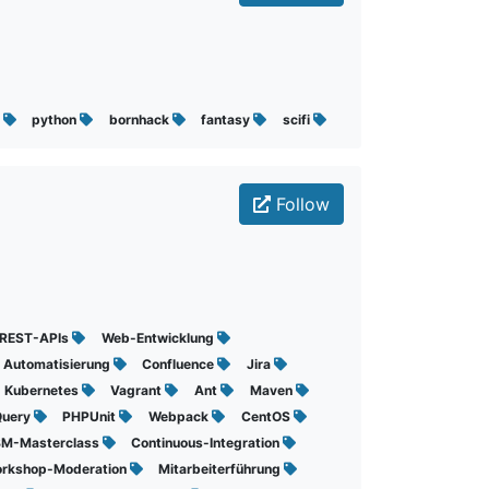
p
python
bornhack
fantasy
scifi
Follow
REST-APIs
Web-Entwicklung
Automatisierung
Confluence
Jira
Kubernetes
Vagrant
Ant
Maven
Query
PHPUnit
Webpack
CentOS
BM-Masterclass
Continuous-Integration
rkshop-Moderation
Mitarbeiterführung