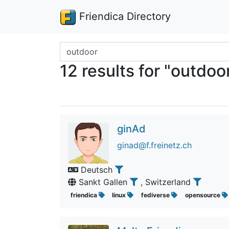
Friendica Directory
Search terms
12 results for "outdoo
ginAd
ginad@f.freinetz.ch
Deutsch
Sankt Gallen
, Switzerland
friendica
linux
fediverse
opensource