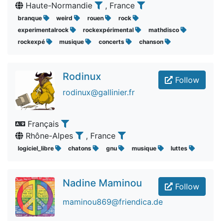
Haute-Normandie
, France
branque
weird
rouen
rock
experimentalrock
rockexpérimental
mathdisco
rockexpé
musique
concerts
chanson
Rodinux
Follow
rodinux@gallinier.fr
Français
Rhône-Alpes
, France
logiciel_libre
chatons
gnu
musique
luttes
Nadine Maminou
Follow
maminou869@friendica.de