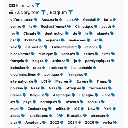
Français
Auderghem
, Belgium
déforestation
Amazonie
Jane
Goodall
lutte
contre
le
Réchauffement
Climatique
youth
for
Climate
destruction
de
la
planète
par
lhomme
espèces
menacées
en
voie
disparition
Environnement
change
biodiversité
musique
variétés
séries
films
français
belges
artistes
jo
paralympiques
inclusion
stop
racisme
homophobie
discriminations
politique
française
internationale
LCI
Macron
Europe
Trump
poutine
Israël
Gaza
attaques
terroristes
France
Belgique
Allemagne
Espagne
dans
les
pays
nordiques
réseaux
sociaux
musk
Zuckerberg
milice
ICE
New
York
accès
handicapés
à
Bruxelles
chanson
star
Academy
2023
2024
2025
victor