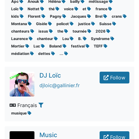
Apc
Anouk
Héléna
bailly
métissage
Loïc
Nottet
thé
voice
et
france
kids
Florent
Pagny
Jacques
Brel
crans
Montana
Gisèle
pelicot
justice
Suisse
chanteurs
issus
the
tournée
2026
Laurence
chanteur
Lou
B.
Syndrome
Mortier
Luc
Boland
festival
TEFF
médiation
dettes
...
DJ Loïc
Follow
djloic@gallinier.fr
Français
musique
Music
Follow