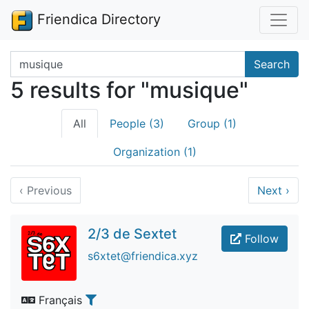
Friendica Directory
Search terms
Search
5 results for "musique"
All
People (3)
Group (1)
Organization (1)
‹
Previous
Next
›
2/3 de Sextet
Follow
s6xtet@friendica.xyz
Français