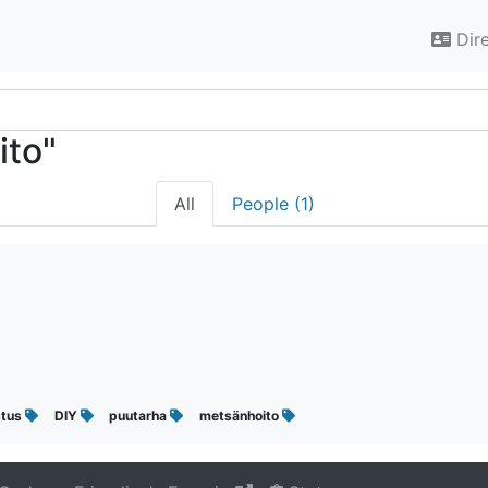
Dir
ito"
All
People (1)
stus
DIY
puutarha
metsänhoito