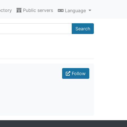
ectory
Public servers
Language
Search
Follow