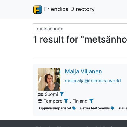
Friendica Directory
Search terms
1 result for "metsänho
Maija Viljanen
maijavilja@friendica.world
Suomi
Tampere
, Finland
Oppimisympäristöt
aistiesteettömyys
sisu