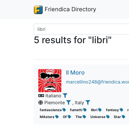
Friendica Directory
Search terms
5 results for "libri"
Il Moro
marcellino248@friendica.wo
Italiano
Piemonte
, Italy
fantascienza
fumetti
libri
fantasy
MAsters
Of
The
Universe
Star