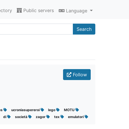
ectory
Public servers
Language
Search
Follow
es
ucroniasupereroi
lego
MOTU
di
società
zagor
tex
emulatori