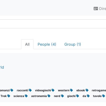
Dir
All
People (4)
Group (1)
rld
romanzi
racconti
videogiochi
western
ebook
retrogam
Trek
scienza
astronomia
nerd
giochi
da
tavolo