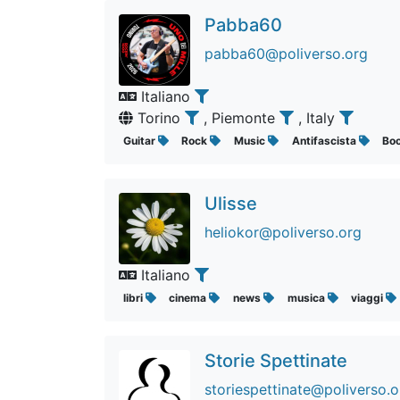
Pabba60
pabba60@poliverso.org
Italiano
Torino
, Piemonte
, Italy
Guitar
Rock
Music
Antifascista
Bo
Ulisse
heliokor@poliverso.org
Italiano
libri
cinema
news
musica
viaggi
Storie Spettinate
storiespettinate@poliverso.o