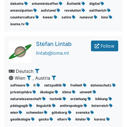
debatte
erkenntnisoffen
Ästhetik
digital
emanzipation
aufstand
revolution
eattherich
counterculture
kweer
satire
nunavut
kino
isuma.tv
Stefan Lintab
Follow
lintab@loma.ml
Deutsch
Wien
, Austria
software
it
netzpolitik
freiheit
datenschutz
privatsphäre
ökologie
klima
umwelt
naturwissenschaft
technik
erziehung
bildung
pädagogik
linguistik
anthropologie
österreich
wien
schweden
göteborg
svenska
geoökologie
gecko
eltern
kinder
karenz