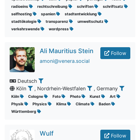
radioeins
rechtschreibung
schriften
schriftsatz
selfhosting
spanien
stadtentwicklung
stadtökologie
transparenz
umweltschutz
verkehrswende
wordpress
Ali Mauritius Stein
Follow
amoni@venera.social
Deutsch
Köln
, Nordrhein-Westfalen
, Germany
Köln
Cologne
Foto
Photo
Kunst
Art
Physik
Physics
Klima
Climate
Baden
Württemberg
Wulf
Follow