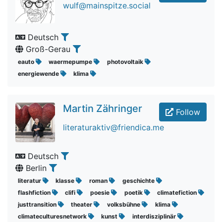
wulf@mainspitze.social
Deutsch
Groß-Gerau
eauto
waermepumpe
photovoltaik
energiewende
klima
Martin Zähringer
Follow
literaturaktiv@friendica.me
Deutsch
Berlin
literatur
klasse
roman
geschichte
flashfiction
clifi
poesie
poetik
climatefiction
justtransition
theater
volksbühne
klima
climateculturesnetwork
kunst
interdisziplinär