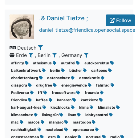
.& Daniel Tietze ;
Follow
daniel_tietze@friendica.opensocial.space
Deutsch
Erde
, Berlin
, Germany
affinity
atheismus
autofrei
autokorrektur
balkonkraftwerk
berlin
bücher
cartoons
charlottenburg
datenschutz
demokratie
diaspora
drugfree
energiewende
fahrrad
Fediverse
fff
freesoftware
freunde
friendica
kaffee
kanaren
kantkieze
karl-august-kiez
kiezblocks
klima
klimaliste
klimaschutz
linksgrün
linux
lobbycontrol
mac
macos
manjaro
mastodon
nachhaltigkeit
nextcloud
opensource
openstreetmap
osm
papier
portugal
radio