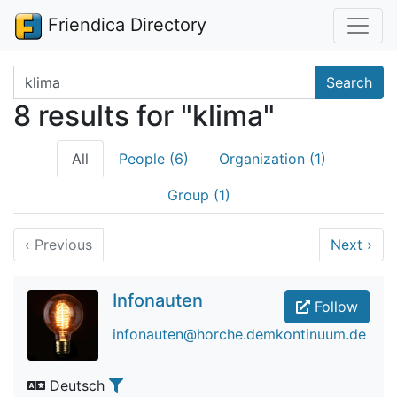
Friendica Directory
Search terms
Search
8 results for "klima"
All
People (6)
Organization (1)
Group (1)
‹
Previous
Next
›
Infonauten
Follow
infonauten@horche.demkontinuum.de
Deutsch