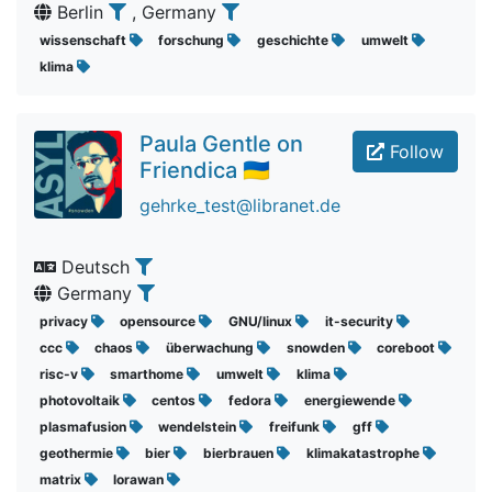
Berlin
, Germany
wissenschaft
forschung
geschichte
umwelt
klima
Paula Gentle on
Follow
Friendica 🇺🇦
gehrke_test@libranet.de
Deutsch
Germany
privacy
opensource
GNU/linux
it-security
ccc
chaos
überwachung
snowden
coreboot
risc-v
smarthome
umwelt
klima
photovoltaik
centos
fedora
energiewende
plasmafusion
wendelstein
freifunk
gff
geothermie
bier
bierbrauen
klimakatastrophe
matrix
lorawan