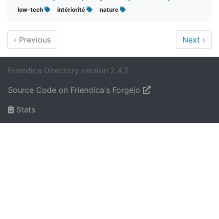
low-tech
intériorité
nature
‹
Previous
Next
›
Friendica Directory version 2.4.2
Source Code on Friendica's Forgejo
Stats