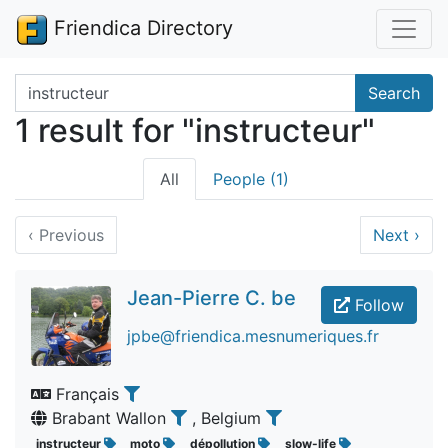
Friendica Directory
Search terms
Search
1 result for "instructeur"
All
People (1)
‹
Previous
Next
›
Jean-Pierre C. be
Follow
jpbe@friendica.mesnumeriques.fr
Français
Brabant Wallon
, Belgium
instructeur
moto
dépollution
slow-life