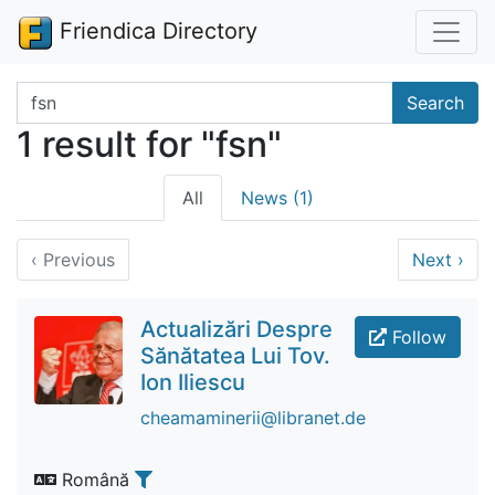
Friendica Directory
Search terms
Search
1 result for "fsn"
All
News (1)
‹
Previous
Next
›
Actualizări Despre
Follow
Sănătatea Lui Tov.
Ion Iliescu
cheamaminerii@libranet.de
Română