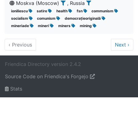
Moskva (Moscow)
, Russia
ioniliescu
satire
health
fsn
communism
socialism
comunism
democrațieoriginală
mineriade
mineri
miners
mining
‹
Previous
Next
›
Friendica Directory version 2.4.2
Source Code on Friendica's Forgejo
Stats