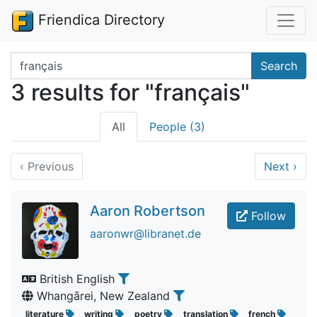
Friendica Directory
Search terms
Search
3 results for "français"
All
People (3)
‹
Previous
Next
›
Aaron Robertson
Follow
aaronwr@libranet.de
British English
Whangārei, New Zealand
literature
writing
poetry
translation
french