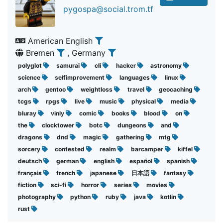
pygospa@social.trom.tf
American English
Bremen
, Germany
polyglot
samurai
cli
hacker
astronomy
science
selfimprovement
languages
linux
arch
gentoo
weightloss
travel
geocaching
tcgs
rpgs
live
music
physical
media
bluray
vinly
comic
books
blood
on
the
clocktower
botc
dungeons
and
dragons
dnd
magic
gathering
mtg
sorcery
contested
realm
barcamper
kiffel
deutsch
german
english
español
spanish
français
french
japanese
日本語
fantasy
fiction
sci-fi
horror
series
movies
photography
python
ruby
java
kotlin
rust