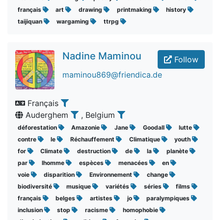
français
art
drawing
printmaking
history
taijiquan
wargaming
ttrpg
Nadine Maminou
Follow
maminou869@friendica.de
Français
Auderghem
, Belgium
déforestation
Amazonie
Jane
Goodall
lutte
contre
le
Réchauffement
Climatique
youth
for
Climate
destruction
de
la
planète
par
lhomme
espèces
menacées
en
voie
disparition
Environnement
change
biodiversité
musique
variétés
séries
films
français
belges
artistes
jo
paralympiques
inclusion
stop
racisme
homophobie