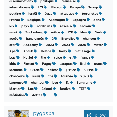
discriminations
politique
française
internationale
LCI
Macron
Europe
Trump
poutine
Israël
Gaza
attaques
terroristes
France
Belgique
Allemagne
Espagne
dans
les
pays
nordiques
réseaux
sociaux
musk
Zuckerberg
milice
ICE
New
York
accès
handicapés
à
Bruxelles
chanson
star
Academy
2023
2024
2025
victor
Apc
Anouk
Héléna
bailly
métissage
Loïc
Nottet
thé
voice
et
france
kids
Florent
Pagny
Jacques
Brel
crans
Montana
Gisèle
pelicot
justice
Suisse
chanteurs
issus
the
tournée
2026
Laurence
chanteur
Lou
B.
Syndrome
Mortier
Luc
Boland
festival
TEFF
médiation
dettes
...
pygospa
Follow