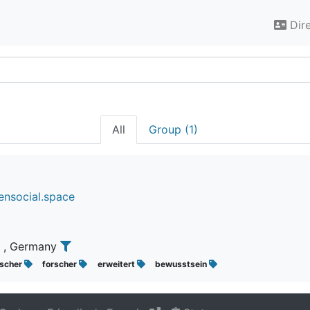
Dir
All
Group (1)
ensocial.space
, Germany
rscher
forscher
erweitert
bewusstsein