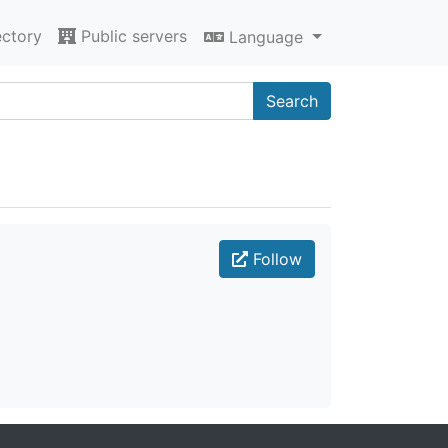
ectory
Public servers
Language
Search
Follow