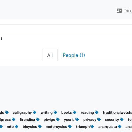
Dir
"
All
People (1)
nds
calligraphy
writing
books
reading
traditionalwets
dpress
firendica
piwigo
yuorls
privacy
security
te
mtb
bicycles
motorcycles
triumph
anarquista
ana