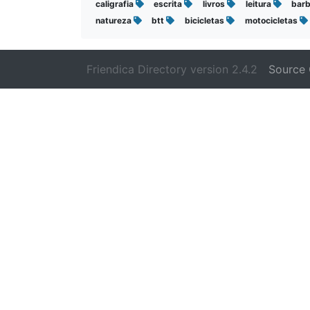
caligrafia
escrita
livros
leitura
barb
natureza
btt
bicicletas
motocicletas
Friendica Directory version 2.4.2
Source 