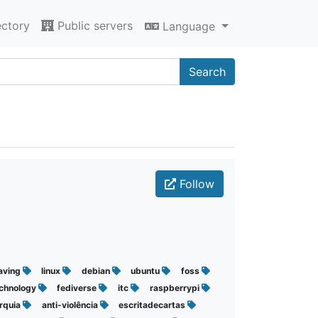
ectory
Public servers
Language
Search
Follow
having
linux
debian
ubuntu
foss
chnology
fediverse
itc
raspberrypi
rquia
anti-violência
escritadecartas