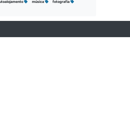
utoalojamento
música
fotografia