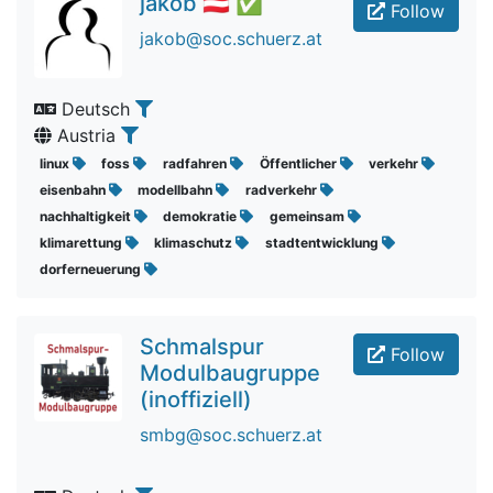
jakob 🇦🇹 ✅
Follow
jakob@soc.schuerz.at
Deutsch
Austria
linux
foss
radfahren
Öffentlicher
verkehr
eisenbahn
modellbahn
radverkehr
nachhaltigkeit
demokratie
gemeinsam
klimarettung
klimaschutz
stadtentwicklung
dorferneuerung
Schmalspur
Follow
Modulbaugruppe
(inoffiziell)
smbg@soc.schuerz.at