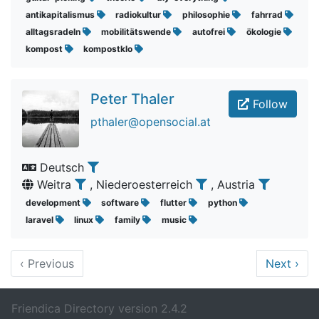
antikapitalismus
radiokultur
philosophie
fahrrad
alltagsradeln
mobilitätswende
autofrei
ökologie
kompost
kompostklo
Peter Thaler
Follow
pthaler@opensocial.at
Deutsch
Weitra
, Niederoesterreich
, Austria
development
software
flutter
python
laravel
linux
family
music
‹
Previous
Next
›
Friendica Directory version 2.4.2