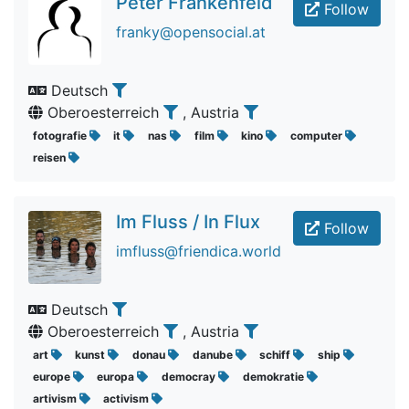
Peter Frankenfeld
Follow
franky@opensocial.at
Deutsch
Oberoesterreich
, Austria
fotografie
it
nas
film
kino
computer
reisen
Im Fluss / In Flux
Follow
imfluss@friendica.world
Deutsch
Oberoesterreich
, Austria
art
kunst
donau
danube
schiff
ship
europe
europa
democray
demokratie
artivism
activism