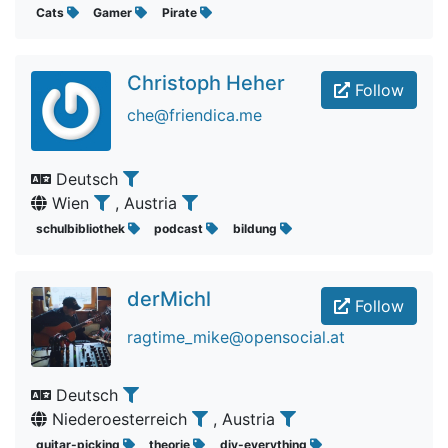
Cats
Gamer
Pirate
Christoph Heher
Follow
che@friendica.me
Deutsch
Wien
, Austria
schulbibliothek
podcast
bildung
derMichl
Follow
ragtime_mike@opensocial.at
Deutsch
Niederoesterreich
, Austria
guitar-picking
theorie
diy-everything