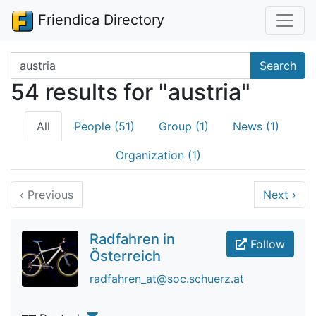
Friendica Directory
Search terms
Search
54 results for "austria"
All
People (51)
Group (1)
News (1)
Organization (1)
‹
Previous
Next
›
Radfahren in
Follow
Österreich
radfahren_at@soc.schuerz.at