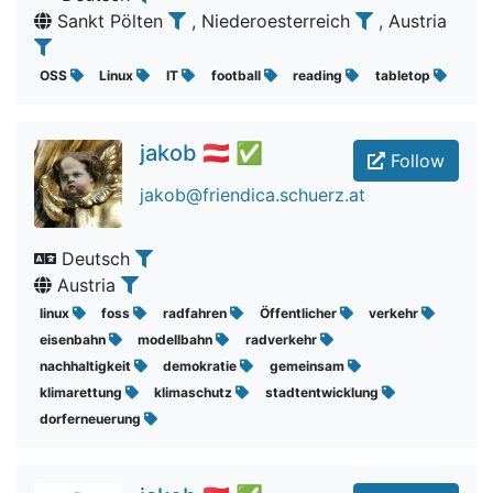
Sankt Pölten
, Niederoesterreich
, Austria
OSS
Linux
IT
football
reading
tabletop
jakob 🇦🇹 ✅
Follow
jakob@friendica.schuerz.at
Deutsch
Austria
linux
foss
radfahren
Öffentlicher
verkehr
eisenbahn
modellbahn
radverkehr
nachhaltigkeit
demokratie
gemeinsam
klimarettung
klimaschutz
stadtentwicklung
dorferneuerung