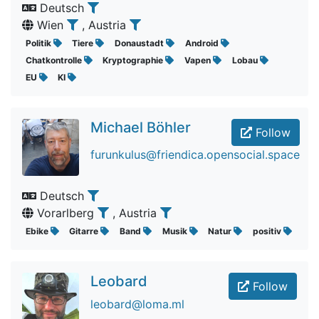
Deutsch
Wien
, Austria
Politik
Tiere
Donaustadt
Android
Chatkontrolle
Kryptographie
Vapen
Lobau
EU
KI
Michael Böhler
Follow
furunkulus@friendica.opensocial.space
Deutsch
Vorarlberg
, Austria
Ebike
Gitarre
Band
Musik
Natur
positiv
Leobard
Follow
leobard@loma.ml