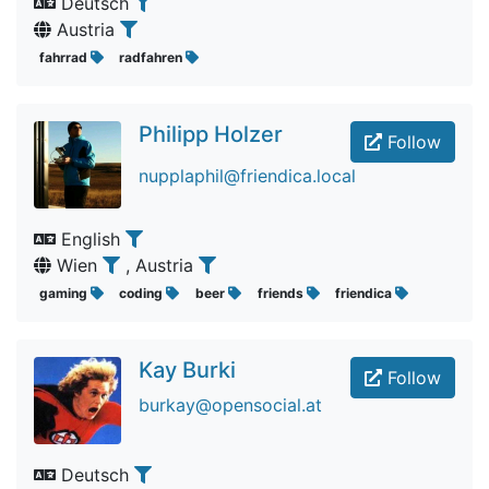
Deutsch
Austria
fahrrad
radfahren
Philipp Holzer
Follow
nupplaphil@friendica.local
English
Wien
, Austria
gaming
coding
beer
friends
friendica
Kay Burki
Follow
burkay@opensocial.at
Deutsch