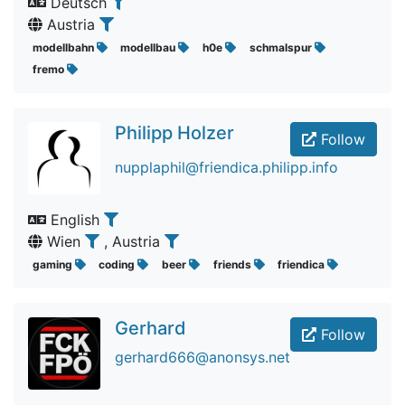
Deutsch
Austria
modellbahn
modellbau
h0e
schmalspur
fremo
Philipp Holzer
Follow
nupplaphil@friendica.philipp.info
English
Wien
, Austria
gaming
coding
beer
friends
friendica
Gerhard
Follow
gerhard666@anonsys.net