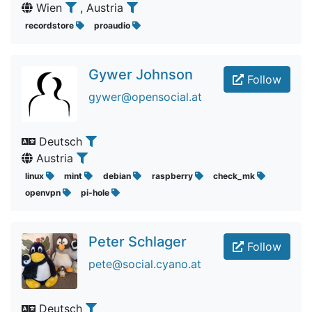
Wien
, Austria
recordstore
proaudio
Gywer Johnson
Follow
gywer@opensocial.at
Deutsch
Austria
linux
mint
debian
raspberry
check_mk
openvpn
pi-hole
Peter Schlager
Follow
pete@social.cyano.at
Deutsch