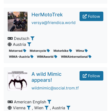
HerMotoTrek
Follow
versya@friendica.world
Deutsch
Austria
Motorrad
Motorcycle
Motorbike
Wima
WIMA-Austria
WIMAworld
WIMAinternational
A wild Mimic
Follow
appears!
wildmimic@social.trom.tf
American English
Vienna
, Wien
, Austria