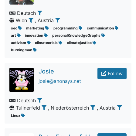
Deutsch
Wien
, Austria
seo
marketing
programming
communication
art
innovation
personalKnowledgeGraphs
activism
climatecrisis
climatejustice
burningman
Josie
Follow
josie@anonsys.net
Deutsch
Tullnerfeld
, Niederösterreich
, Austria
Linux