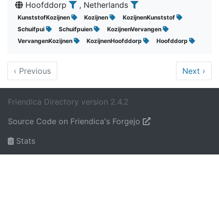
Hoofddorp
, Netherlands
KunststofKozijnen
Kozijnen
KozijnenKunststof
Schuifpui
Schuifpuien
KozijnenVervangen
VervangenKozijnen
KozijnenHoofddorp
Hoofddorp
‹
Previous
Next
›
Friendica Directory version 2.4.2
Source Code on Friendica's Forgejo
Stats