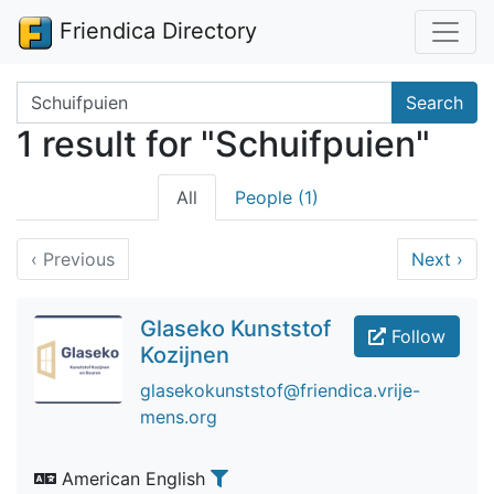
Friendica Directory
Search terms
Search
1 result for "Schuifpuien"
All
People (1)
‹
Previous
Next
›
Glaseko Kunststof
Follow
Kozijnen
glasekokunststof@friendica.vrije-
mens.org
American English