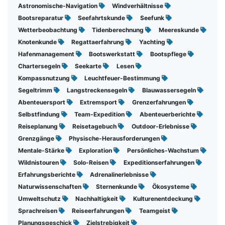
Astronomische-Navigation
Windverhältnisse
Bootsreparatur
Seefahrtskunde
Seefunk
Wetterbeobachtung
Tidenberechnung
Meereskunde
Knotenkunde
Regattaerfahrung
Yachting
Hafenmanagement
Bootswerkstatt
Bootspflege
Chartersegeln
Seekarte
Lesen
Kompassnutzung
Leuchtfeuer-Bestimmung
Segeltrimm
Langstreckensegeln
Blauwassersegeln
Abenteuersport
Extremsport
Grenzerfahrungen
Selbstfindung
Team-Expedition
Abenteuerberichte
Reiseplanung
Reisetagebuch
Outdoor-Erlebnisse
Grenzgänge
Physische-Herausforderungen
Mentale-Stärke
Exploration
Persönliches-Wachstum
Wildnistouren
Solo-Reisen
Expeditionserfahrungen
Erfahrungsberichte
Adrenalinerlebnisse
Naturwissenschaften
Sternenkunde
Ökosysteme
Umweltschutz
Nachhaltigkeit
Kulturenentdeckung
Sprachreisen
Reiseerfahrungen
Teamgeist
Planungsgeschick
Zielstrebigkeit