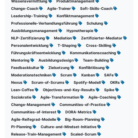
Wissensvermittlung
Produktmanagement
Change-Coach
Agile-Trainer
Soft-Skills-Coach
Leadership-Training
Konfliktmanagement
Professionelle-Verhandlungsführung
Schulung
Ausbildungsmanagement
Hypnotherapie
NLP-Zertifizierung
Mediation
Zertifizierter-Mediator
Personalentwicklung
T-Shaping
Cross-Skilling
Führungskräfteentwicklung
Kommunikationscoaching
Mentoring
Ausbildungsdesign
Team-Building
Feedbackkultur
Zielsetzung
Konfliktlösung
Moderationstechniken
Scrum
Kanban
SAFe
Nexus
Scrum-of-Scrums
Spotify-Modell
OKRs
Lean-Coffee
Objectives-and-Key-Results
Spike
Soziokratie
Agile-Transformation
Agile-Coaching
Change-Management
Communities-of-Practice
Communities-of-Interest
DORA-Metrics
Agile-Reifegrad-Modelle
Big-Room-Planning
PI-Planning
Culture-and-Mindset-Initiative
Release-Train-Management
Scaled-Scrum