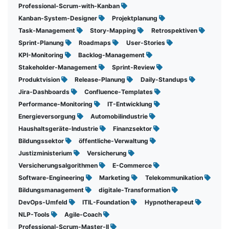
Professional-Scrum-with-Kanban
Kanban-System-Designer
Projektplanung
Task-Management
Story-Mapping
Retrospektiven
Sprint-Planung
Roadmaps
User-Stories
KPI-Monitoring
Backlog-Management
Stakeholder-Management
Sprint-Review
Produktvision
Release-Planung
Daily-Standups
Jira-Dashboards
Confluence-Templates
Performance-Monitoring
IT-Entwicklung
Energieversorgung
Automobilindustrie
Haushaltsgeräte-Industrie
Finanzsektor
Bildungssektor
öffentliche-Verwaltung
Justizministerium
Versicherung
Versicherungsalgorithmen
E-Commerce
Software-Engineering
Marketing
Telekommunikation
Bildungsmanagement
digitale-Transformation
DevOps-Umfeld
ITIL-Foundation
Hypnotherapeut
NLP-Tools
Agile-Coach
Professional-Scrum-Master-II