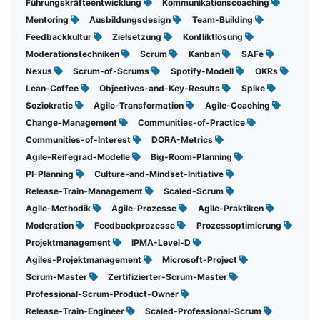
Führungskräfteentwicklung
Kommunikationscoaching
Mentoring
Ausbildungsdesign
Team-Building
Feedbackkultur
Zielsetzung
Konfliktlösung
Moderationstechniken
Scrum
Kanban
SAFe
Nexus
Scrum-of-Scrums
Spotify-Modell
OKRs
Lean-Coffee
Objectives-and-Key-Results
Spike
Soziokratie
Agile-Transformation
Agile-Coaching
Change-Management
Communities-of-Practice
Communities-of-Interest
DORA-Metrics
Agile-Reifegrad-Modelle
Big-Room-Planning
PI-Planning
Culture-and-Mindset-Initiative
Release-Train-Management
Scaled-Scrum
Agile-Methodik
Agile-Prozesse
Agile-Praktiken
Moderation
Feedbackprozesse
Prozessoptimierung
Projektmanagement
IPMA-Level-D
Agiles-Projektmanagement
Microsoft-Project
Scrum-Master
Zertifizierter-Scrum-Master
Professional-Scrum-Product-Owner
Release-Train-Engineer
Scaled-Professional-Scrum