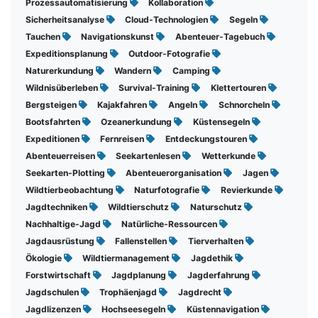
Prozessautomatisierung
Kollaboration
Sicherheitsanalyse
Cloud-Technologien
Segeln
Tauchen
Navigationskunst
Abenteuer-Tagebuch
Expeditionsplanung
Outdoor-Fotografie
Naturerkundung
Wandern
Camping
Wildnisüberleben
Survival-Training
Klettertouren
Bergsteigen
Kajakfahren
Angeln
Schnorcheln
Bootsfahrten
Ozeanerkundung
Küstensegeln
Expeditionen
Fernreisen
Entdeckungstouren
Abenteuerreisen
Seekartenlesen
Wetterkunde
Seekarten-Plotting
Abenteuerorganisation
Jagen
Wildtierbeobachtung
Naturfotografie
Revierkunde
Jagdtechniken
Wildtierschutz
Naturschutz
Nachhaltige-Jagd
Natürliche-Ressourcen
Jagdausrüstung
Fallenstellen
Tierverhalten
Ökologie
Wildtiermanagement
Jagdethik
Forstwirtschaft
Jagdplanung
Jagderfahrung
Jagdschulen
Trophäenjagd
Jagdrecht
Jagdlizenzen
Hochseesegeln
Küstennavigation