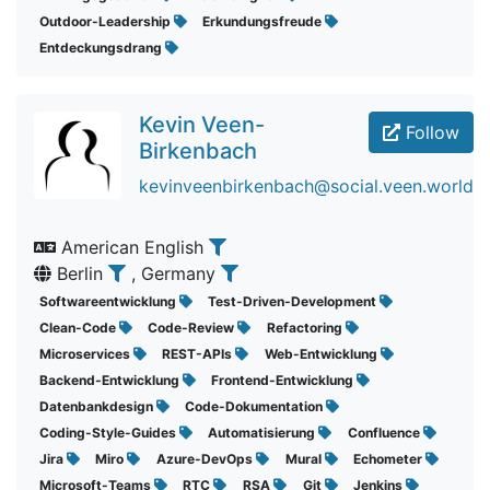
Outdoor-Leadership
Erkundungsfreude
Entdeckungsdrang
Kevin Veen-
Follow
Birkenbach
kevinveenbirkenbach@social.veen.world
American English
Berlin
, Germany
Softwareentwicklung
Test-Driven-Development
Clean-Code
Code-Review
Refactoring
Microservices
REST-APIs
Web-Entwicklung
Backend-Entwicklung
Frontend-Entwicklung
Datenbankdesign
Code-Dokumentation
Coding-Style-Guides
Automatisierung
Confluence
Jira
Miro
Azure-DevOps
Mural
Echometer
Microsoft-Teams
RTC
RSA
Git
Jenkins