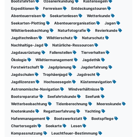
Bootsfahrten
Ozeanerkundung
Küstensegeln
Expeditionen
Fernreisen
Entdeckungstouren
Abenteuerreisen
Seekartenlesen
Wetterkunde
Seekarten-Plotting
Abenteuerorganisation
Jagen
Wildtierbeobachtung
Naturfotografie
Revierkunde
Jagdtechniken
Wildtierschutz
Naturschutz
Nachhaltige-Jagd
Natürliche-Ressourcen
Jagdausrüstung
Fallenstellen
Tierverhalten
Ökologie
Wildtiermanagement
Jagdethik
Forstwirtschaft
Jagdplanung
Jagderfahrung
Jagdschulen
Trophäenjagd
Jagdrecht
Jagdlizenzen
Hochseesegeln
Küstennavigation
Astronomische-Navigation
Windverhältnisse
Bootsreparatur
Seefahrtskunde
Seefunk
Wetterbeobachtung
Tidenberechnung
Meereskunde
Knotenkunde
Regattaerfahrung
Yachting
Hafenmanagement
Bootswerkstatt
Bootspflege
Chartersegeln
Seekarte
Lesen
Kompassnutzung
Leuchtfeuer-Bestimmung