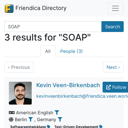
Friendica Directory
Search terms
Search
3 results for "SOAP"
All
People (3)
‹
Previous
Next
›
Kevin Veen-Birkenbach
Follow
kevinveenbirkenbach@friendica.veen.worl
American English
Berlin
, Germany
Softwareentwicklung
Test-Driven-Development