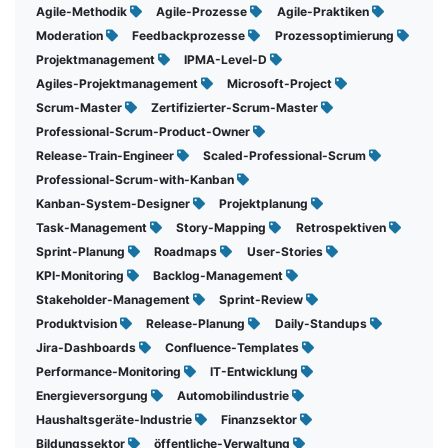
Agile-Methodik
Agile-Prozesse
Agile-Praktiken
Moderation
Feedbackprozesse
Prozessoptimierung
Projektmanagement
IPMA-Level-D
Agiles-Projektmanagement
Microsoft-Project
Scrum-Master
Zertifizierter-Scrum-Master
Professional-Scrum-Product-Owner
Release-Train-Engineer
Scaled-Professional-Scrum
Professional-Scrum-with-Kanban
Kanban-System-Designer
Projektplanung
Task-Management
Story-Mapping
Retrospektiven
Sprint-Planung
Roadmaps
User-Stories
KPI-Monitoring
Backlog-Management
Stakeholder-Management
Sprint-Review
Produktvision
Release-Planung
Daily-Standups
Jira-Dashboards
Confluence-Templates
Performance-Monitoring
IT-Entwicklung
Energieversorgung
Automobilindustrie
Haushaltsgeräte-Industrie
Finanzsektor
Bildungssektor
öffentliche-Verwaltung