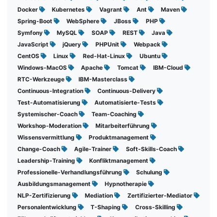
Docker
Kubernetes
Vagrant
Ant
Maven
Spring-Boot
WebSphere
JBoss
PHP
Symfony
MySQL
SOAP
REST
Java
JavaScript
jQuery
PHPUnit
Webpack
CentOS
Linux
Red-Hat-Linux
Ubuntu
Windows-MacOS
Apache
Tomcat
IBM-Cloud
RTC-Werkzeuge
IBM-Masterclass
Continuous-Integration
Continuous-Delivery
Test-Automatisierung
Automatisierte-Tests
Systemischer-Coach
Team-Coaching
Workshop-Moderation
Mitarbeiterführung
Wissensvermittlung
Produktmanagement
Change-Coach
Agile-Trainer
Soft-Skills-Coach
Leadership-Training
Konfliktmanagement
Professionelle-Verhandlungsführung
Schulung
Ausbildungsmanagement
Hypnotherapie
NLP-Zertifizierung
Mediation
Zertifizierter-Mediator
Personalentwicklung
T-Shaping
Cross-Skilling