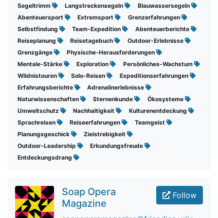
Segeltrimm
Langstreckensegeln
Blauwassersegeln
Abenteuersport
Extremsport
Grenzerfahrungen
Selbstfindung
Team-Expedition
Abenteuerberichte
Reiseplanung
Reisetagebuch
Outdoor-Erlebnisse
Grenzgänge
Physische-Herausforderungen
Mentale-Stärke
Exploration
Persönliches-Wachstum
Wildnistouren
Solo-Reisen
Expeditionserfahrungen
Erfahrungsberichte
Adrenalinerlebnisse
Naturwissenschaften
Sternenkunde
Ökosysteme
Umweltschutz
Nachhaltigkeit
Kulturenentdeckung
Sprachreisen
Reiseerfahrungen
Teamgeist
Planungsgeschick
Zielstrebigkeit
Outdoor-Leadership
Erkundungsfreude
Entdeckungsdrang
Soap Opera
Follow
Magazine