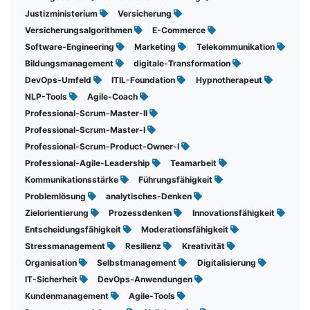
Justizministerium
Versicherung
Versicherungsalgorithmen
E-Commerce
Software-Engineering
Marketing
Telekommunikation
Bildungsmanagement
digitale-Transformation
DevOps-Umfeld
ITIL-Foundation
Hypnotherapeut
NLP-Tools
Agile-Coach
Professional-Scrum-Master-II
Professional-Scrum-Master-I
Professional-Scrum-Product-Owner-I
Professional-Agile-Leadership
Teamarbeit
Kommunikationsstärke
Führungsfähigkeit
Problemlösung
analytisches-Denken
Zielorientierung
Prozessdenken
Innovationsfähigkeit
Entscheidungsfähigkeit
Moderationsfähigkeit
Stressmanagement
Resilienz
Kreativität
Organisation
Selbstmanagement
Digitalisierung
IT-Sicherheit
DevOps-Anwendungen
Kundenmanagement
Agile-Tools