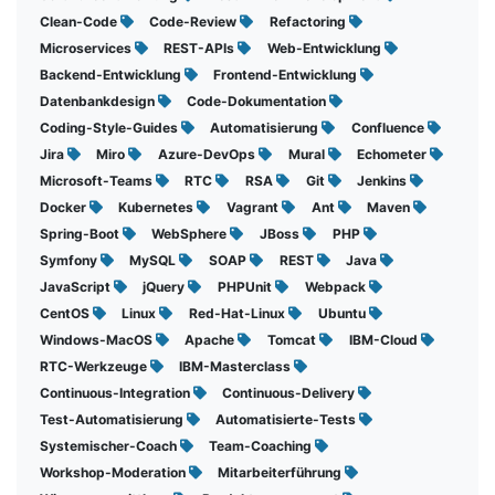
Clean-Code
Code-Review
Refactoring
Microservices
REST-APIs
Web-Entwicklung
Backend-Entwicklung
Frontend-Entwicklung
Datenbankdesign
Code-Dokumentation
Coding-Style-Guides
Automatisierung
Confluence
Jira
Miro
Azure-DevOps
Mural
Echometer
Microsoft-Teams
RTC
RSA
Git
Jenkins
Docker
Kubernetes
Vagrant
Ant
Maven
Spring-Boot
WebSphere
JBoss
PHP
Symfony
MySQL
SOAP
REST
Java
JavaScript
jQuery
PHPUnit
Webpack
CentOS
Linux
Red-Hat-Linux
Ubuntu
Windows-MacOS
Apache
Tomcat
IBM-Cloud
RTC-Werkzeuge
IBM-Masterclass
Continuous-Integration
Continuous-Delivery
Test-Automatisierung
Automatisierte-Tests
Systemischer-Coach
Team-Coaching
Workshop-Moderation
Mitarbeiterführung