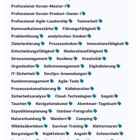
Professional-Scrum-Master-I
Professional-Scrum-Product-Owner-I
Professional-Agile-Leadership
Teamarbeit
Kommunikationsstärke
Führungsfähigkeit
Problemlösung
analytisches-Denken
Zielorientierung
Prozessdenken
Innovationsfähigkeit
Entscheidungsfähigkeit
Moderationsfähigkeit
Stressmanagement
Resilienz
Kreativität
Organisation
Selbstmanagement
Digitalisierung
IT-Sicherheit
DevOps-Anwendungen
Kundenmanagement
Agile-Tools
Prozessautomatisierung
Kollaboration
Sicherheitsanalyse
Cloud-Technologien
Segeln
Tauchen
Navigationskunst
Abenteuer-Tagebuch
Expeditionsplanung
Outdoor-Fotografie
Naturerkundung
Wandern
Camping
Wildnisüberleben
Survival-Training
Klettertouren
Bergsteigen
Kajakfahren
Angeln
Schnorcheln