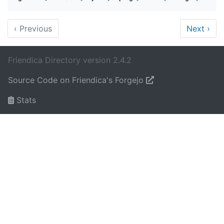
‹
Previous
Next
›
Friendica Directory version 2.4.2
Source Code on Friendica's Forgejo
Stats