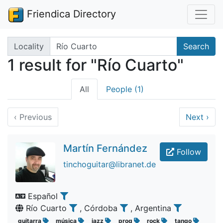
Friendica Directory
Search terms
Locality
Search
1 result for "Río Cuarto"
All
People (1)
‹
Previous
Next
›
Martín Fernández
Follow
tinchoguitar@libranet.de
Español
Río Cuarto
, Córdoba
, Argentina
guitarra
música
jazz
prog
rock
tango