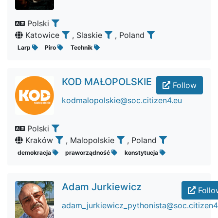
Polski
Katowice
, Slaskie
, Poland
Larp
Piro
Technik
KOD MAŁOPOLSKIE
Follow
kodmalopolskie@soc.citizen4.eu
Polski
Kraków
, Malopolskie
, Poland
demokracja
praworządność
konstytucja
Adam Jurkiewicz
Follo
adam_jurkiewicz_pythonista@soc.citizen4