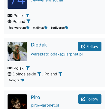
74@venera.social
Polski
Poland
fediwersum
mxlinux
fediverse
Diodak
Follow
warsztatdiodaka@larpnet.pl
Polski
Dolnoslaskie
, Poland
fotograf
Piro
Follow
piro@larpnet.pl