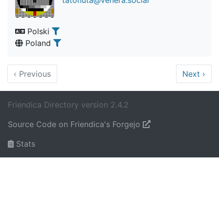
tatonuta@venera.social
Polski
Poland
‹
Previous
Next
›
Friendica Directory version 2.4.2
Source Code on Friendica's Forgejo
Stats