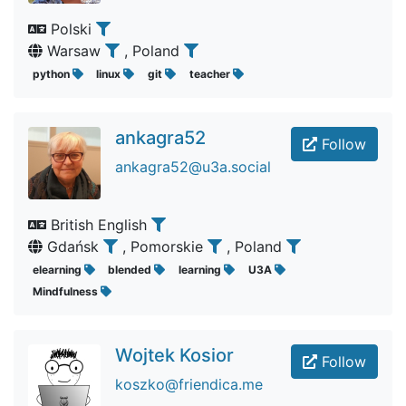
Polski
Warsaw
, Poland
python
linux
git
teacher
ankagra52
Follow
ankagra52@u3a.social
British English
Gdańsk
, Pomorskie
, Poland
elearning
blended
learning
U3A
Mindfulness
Wojtek Kosior
Follow
koszko@friendica.me