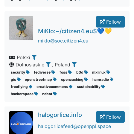
Follow
MiKlo:~/citizen4.eu$💙💛
miklo@soc.citizen4.eu
Polski
Dolnoslaskie
, Poland
security
fediverse
foss
b3d
mxlinux
gis
openstreetmap
opencaching
hamradio
freeflying
creativecommons
sustainability
hackerspace
nobot
halogorlice.info
Follow
halogorlicefeed@openppl.space