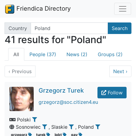
Friendica Directory
Search terms
Country
Search
41 results for "Poland"
All
People (37)
News (2)
Groups (2)
‹
Previous
Next
›
Grzegorz Turek
Follow
grzegorz@soc.citizen4.eu
Polski
Sosnowiec
, Slaskie
, Poland
grzegorz
turek
lgbt
gay