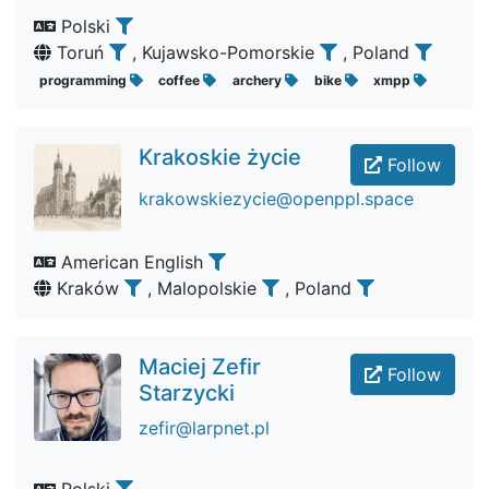
Polski
Toruń
, Kujawsko-Pomorskie
, Poland
programming
coffee
archery
bike
xmpp
Krakoskie życie
Follow
krakowskiezycie@openppl.space
American English
Kraków
, Malopolskie
, Poland
Maciej Zefir
Follow
Starzycki
zefir@larpnet.pl