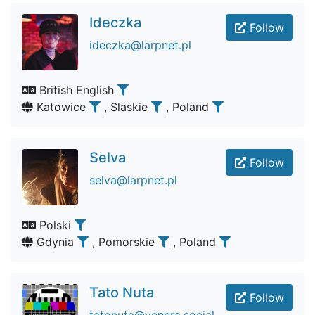
Ideczka
Follow
ideczka@larpnet.pl
British English
Katowice
, Slaskie
, Poland
Selva
Follow
selva@larpnet.pl
Polski
Gdynia
, Pomorskie
, Poland
Tato Nuta
Follow