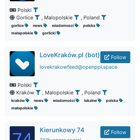
Polski
Gorlice
, Malopolskie
, Poland
gorlice
news
wiadomosci
polska
malopolskie
gorlicki
LoveKraków.pl (bot)
Follow
lovekrakowfeed@openppl.space
Polski
Kraków
, Malopolskie
, Poland
kraków
news
wiadomości
lokalne
polska
małopolskie
Kierunkowy 74
Follow