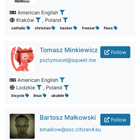
American English
Kraków
, Poland
catholic
christian
hacker
freesw
floss
Tomasz Minkiewicz
Follow
psztymucel@squeet.me
American English
Lodzkie
, Poland
bicycle
linux
ukulele
Bartosz Małkowski
Follow
bmalkow@soc.citizen4.eu