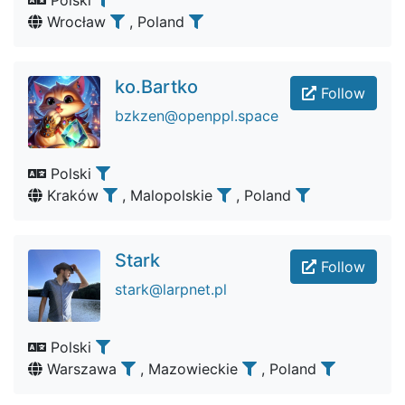
Polski
Wrocław
, Poland
ko.Bartko
Follow
bzkzen@openppl.space
Polski
Kraków
, Malopolskie
, Poland
Stark
Follow
stark@larpnet.pl
Polski
Warszawa
, Mazowieckie
, Poland