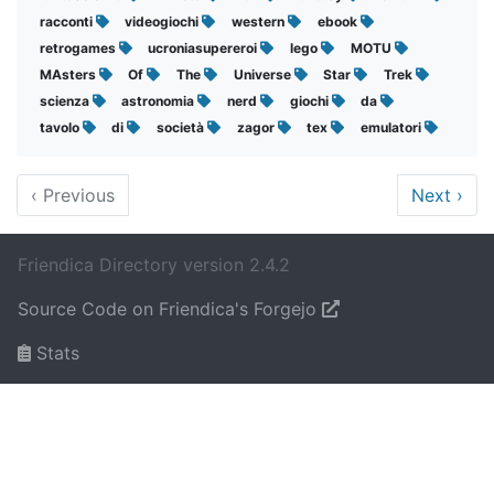
racconti
videogiochi
western
ebook
retrogames
ucroniasupereroi
lego
MOTU
MAsters
Of
The
Universe
Star
Trek
scienza
astronomia
nerd
giochi
da
tavolo
di
società
zagor
tex
emulatori
‹
Previous
Next
›
Friendica Directory version 2.4.2
Source Code on Friendica's Forgejo
Stats