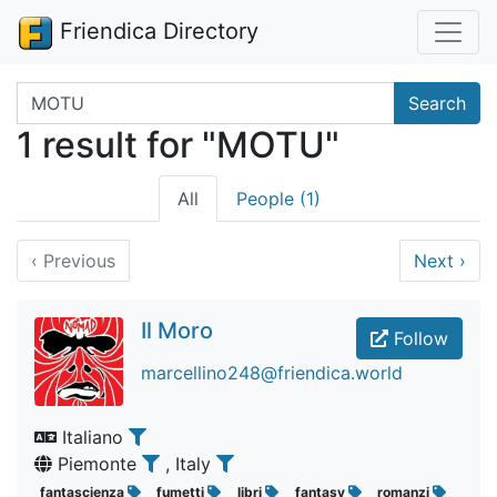
Friendica Directory
Search terms
Search
1 result for "MOTU"
All
People (1)
‹
Previous
Next
›
Il Moro
Follow
marcellino248@friendica.world
Italiano
Piemonte
, Italy
fantascienza
fumetti
libri
fantasy
romanzi