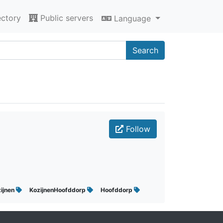
ectory
Public servers
Language
Search
Follow
ijnen
KozijnenHoofddorp
Hoofddorp