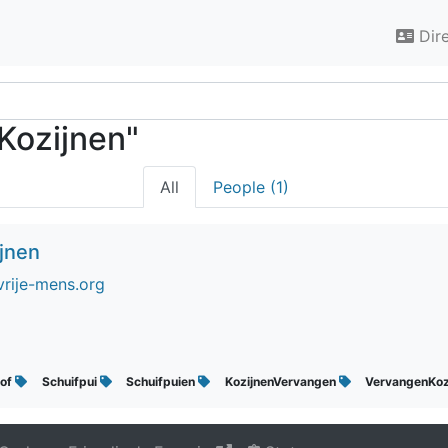
Dir
fKozijnen"
All
People (1)
ijnen
vrije-mens.org
tof
Schuifpui
Schuifpuien
KozijnenVervangen
VervangenKoz