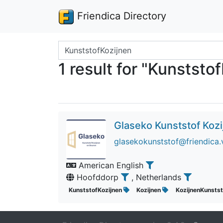
Friendica Directory
Search terms
1 result for "Kunststo
Glaseko Kunststof Koz
glasekokunststof@friendica.
American English
Hoofddorp
, Netherlands
KunststofKozijnen
Kozijnen
KozijnenKunsts