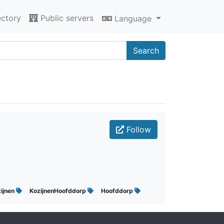
ectory
Public servers
Language
Search
Follow
ijnen
KozijnenHoofddorp
Hoofddorp