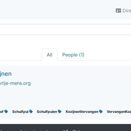
Dir
All
People (1)
ijnen
vrije-mens.org
tof
Schuifpui
Schuifpuien
KozijnenVervangen
VervangenKoz