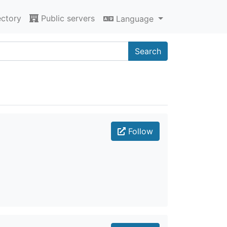
ectory
Public servers
Language
Search
Follow