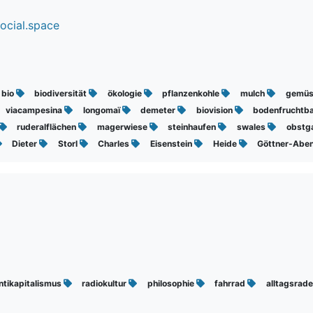
ocial.space
bio
biodiversität
ökologie
pflanzenkohle
mulch
gemü
viacampesina
longomaï
demeter
biovision
bodenfruchtba
ruderalflächen
magerwiese
steinhaufen
swales
obstg
Dieter
Storl
Charles
Eisenstein
Heide
Göttner-Abe
ntikapitalismus
radiokultur
philosophie
fahrrad
alltagsrad