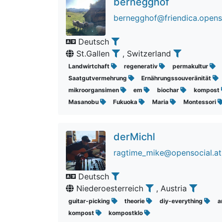
bernegghof
bernegghof@friendica.opens
Deutsch
St.Gallen
, Switzerland
Landwirtchaft
regenerativ
permakultur
Saatgutvermehrung
Ernährungssouveränität
mikroorgansimen
em
biochar
kompost
Masanobu
Fukuoka
Maria
Montessori
derMichl
ragtime_mike@opensocial.at
Deutsch
Niederoesterreich
, Austria
guitar-picking
theorie
diy-everything
a
kompost
kompostklo