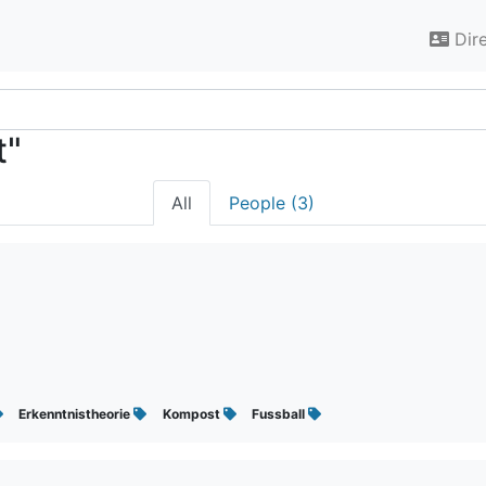
Dir
t"
All
People (3)
Erkenntnistheorie
Kompost
Fussball