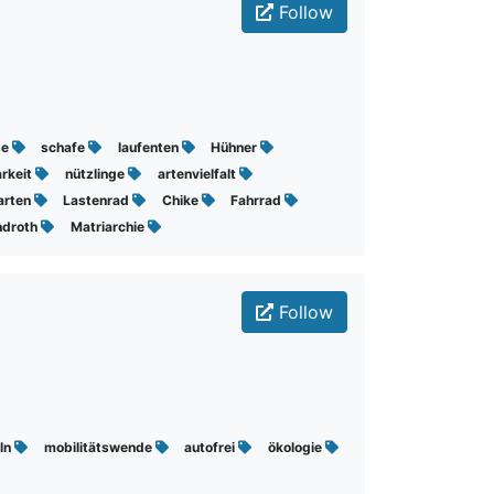
Follow
se
schafe
laufenten
Hühner
rkeit
nützlinge
artenvielfalt
arten
Lastenrad
Chike
Fahrrad
ndroth
Matriarchie
Follow
eln
mobilitätswende
autofrei
ökologie