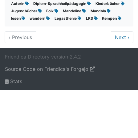
Autorin
Diplom-Sprachheilpädagogin
Kinderbücher
Jugendbücher
Folk
Mandoline
Mandola
lesen
wandern
Legasthenie
LRS
Kempen
‹
Previous
Next
›
Friendica Directory version 2.4.2
Source Code on Friendica's Forgejo
Stats