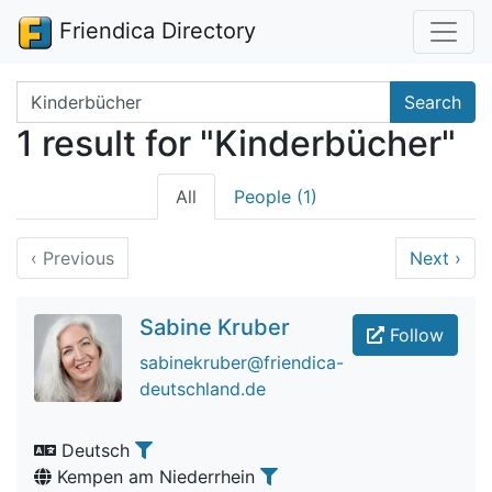
Friendica Directory
Search terms
Search
1 result for "Kinderbücher"
All
People (1)
‹
Previous
Next
›
Sabine Kruber
Follow
sabinekruber@friendica-
deutschland.de
Deutsch
Kempen am Niederrhein