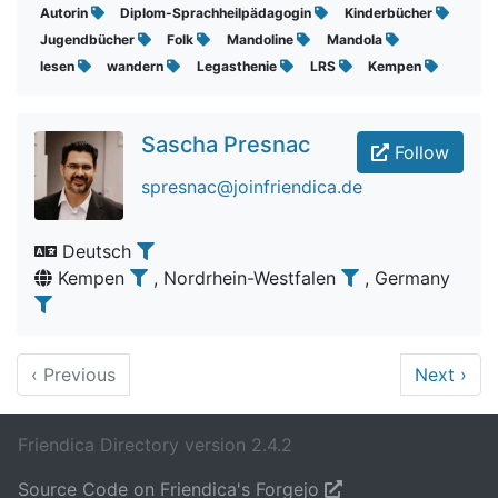
Autorin
Diplom-Sprachheilpädagogin
Kinderbücher
Jugendbücher
Folk
Mandoline
Mandola
lesen
wandern
Legasthenie
LRS
Kempen
Sascha Presnac
Follow
spresnac@joinfriendica.de
Deutsch
Kempen
, Nordrhein-Westfalen
, Germany
‹
Previous
Next
›
Friendica Directory version 2.4.2
Source Code on Friendica's Forgejo