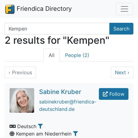
Friendica Directory
Search terms
Search
2 results for "Kempen"
All
People (2)
‹
Previous
Next
›
Sabine Kruber
Follow
sabinekruber@friendica-
deutschland.de
Deutsch
Kempen am Niederrhein