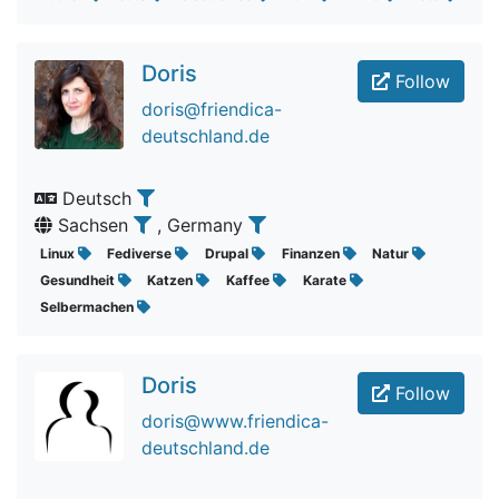
Doris
Follow
doris@friendica-
deutschland.de
Deutsch
Sachsen
, Germany
Linux
Fediverse
Drupal
Finanzen
Natur
Gesundheit
Katzen
Kaffee
Karate
Selbermachen
Doris
Follow
doris@www.friendica-
deutschland.de