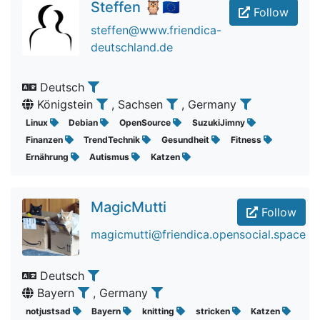
Steffen 🦉🇪🇺
Follow
steffen@www.friendica-
deutschland.de
Deutsch
Königstein
, Sachsen
, Germany
Linux
Debian
OpenSource
SuzukiJimny
Finanzen
TrendTechnik
Gesundheit
Fitness
Ernährung
Autismus
Katzen
MagicMutti
Follow
magicmutti@friendica.opensocial.space
Deutsch
Bayern
, Germany
notjustsad
Bayern
knitting
stricken
Katzen