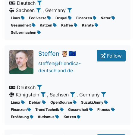
Deutsch
Sachsen
, Germany
Linux
Fediverse
Drupal
Finanzen
Natur
Gesundheit
Katzen
Kaffee
Karate
Selbermachen
Steffen 🦉🇪🇺
Follow
steffen@friendica-
deutschland.de
Deutsch
Königstein
, Sachsen
, Germany
Linux
Debian
OpenSource
SuzukiJimny
Finanzen
TrendTechnik
Gesundheit
Fitness
Ernährung
Autismus
Katzen