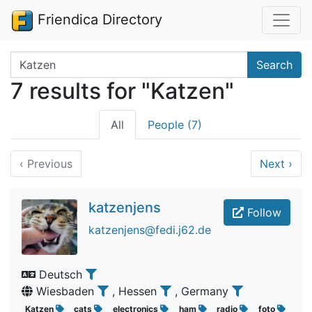
Friendica Directory
Search terms
Search
7 results for "Katzen"
All
People (7)
‹
Previous
Next
›
katzenjens
Follow
katzenjens@fedi.j62.de
Deutsch
Wiesbaden
, Hessen
, Germany
Katzen
cats
electronics
ham
radio
foto