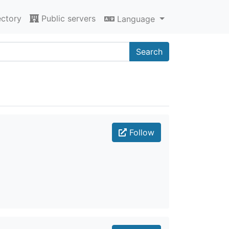
ectory
Public servers
Language
Search
Follow