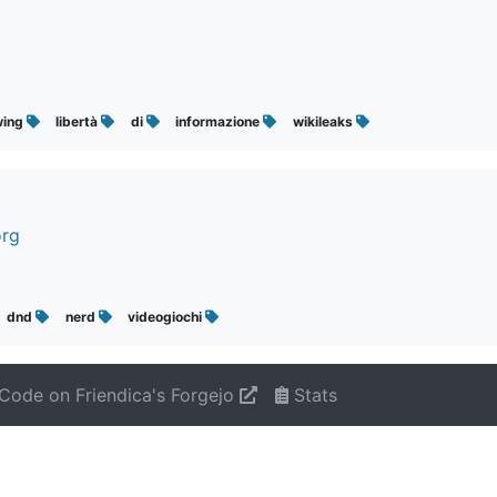
wing
libertà
di
informazione
wikileaks
org
dnd
nerd
videogiochi
Code on Friendica's Forgejo
Stats