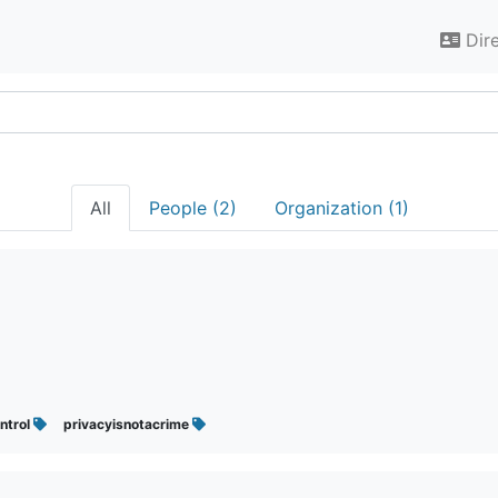
Dir
All
People (2)
Organization (1)
ntrol
privacyisnotacrime