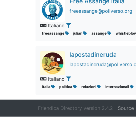
Free Assange Italia
freeassange@poliverso.org
Italiano
freeassange
julian
assange
whistleblo
lapostadineruda
lapostadineruda@poliverso.
Italiano
Italia
politica
relazioni
internazionali
Friendica Directory version 2.4.2
Source 