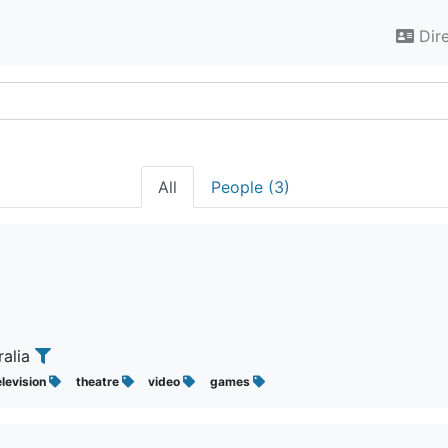
Dir
All
People (3)
ralia
elevision
theatre
video
games