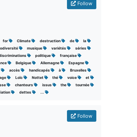
Follow
for
Climate
destruction
de
la
iodiversité
musique
variétés
séries
discriminations
politique
française
ance
Belgique
Allemagne
Espagne
k
accès
handicapés
à
Bruxelles
sage
Loïc
Nottet
thé
voice
et
isse
chanteurs
issus
the
tournée
iation
dettes
...
Follow