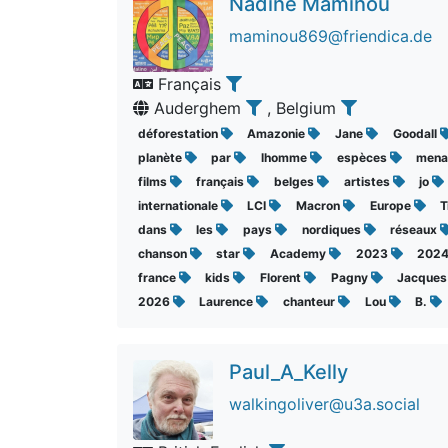
Nadine Maminou
maminou869@friendica.de
Français
Auderghem
, Belgium
déforestation
Amazonie
Jane
Goodall
planète
par
lhomme
espèces
mena
films
français
belges
artistes
jo
internationale
LCI
Macron
Europe
dans
les
pays
nordiques
réseaux
chanson
star
Academy
2023
202
france
kids
Florent
Pagny
Jacque
2026
Laurence
chanteur
Lou
B.
Paul_A_Kelly
walkingoliver@u3a.social