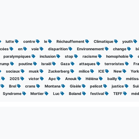
lutte
contre
le
Réchauffement
Climatique
youth
cées
en
voie
disparition
Environnement
change
b
paralympiques
inclusion
stop
racisme
homophobie
Trump
poutine
Israël
Gaza
attaques
terroristes
Fr
sociaux
musk
Zuckerberg
milice
ICE
New
Yor
4
2025
victor
Apc
Anouk
Héléna
bailly
métis
s
Brel
crans
Montana
Gisèle
pelicot
justice
Su
Syndrome
Mortier
Luc
Boland
festival
TEFF
méd