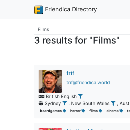
Friendica Directory
Search terms
3 results for "Films"
trif
trif@friendica.world
British English
Sydney
, New South Wales
, Aust
boardgames
horror
films
cinema
t