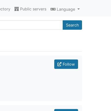
ectory
Public servers
Language
Search
Follow