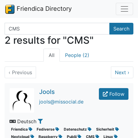
Friendica Directory
Search terms
Search
2 results for "CMS"
All
People (2)
‹
Previous
Next
›
Jools
Follow
jools@missocial.de
Deutsch
Friendica
Fediverse
Datenschutz
Sicherheit
Nextcloud
Raspberry
Publii
CMS
Linux