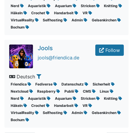
Nerd
Aquaristik
Aquarium
Stricken
Knitting
Häkeln
Crochet
Handarbeit
VR
VirtualReality
Selfhosting
Admin
Gelsenkirchen
Bochum
Jools
Follow
jools@friendica.de
Deutsch
Friendica
Fediverse
Datenschutz
Sicherheit
Nextcloud
Raspberry
Publii
CMS
Linux
Nerd
Aquaristik
Aquarium
Stricken
Knitting
Häkeln
Crochet
Handarbeit
VR
VirtualReality
Selfhosting
Admin
Gelsenkirchen
Bochum