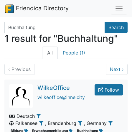
Friendica Directory
Search terms
Search
1 result for "Buchhaltung"
All
People (1)
‹
Previous
Next
›
WilkeOffice
Follow
wilkeoffice@inne.city
Deutsch
Falkensee
, Brandenburg
, Germany
Bildung
Erwachsenenbildung
Buchhaltung