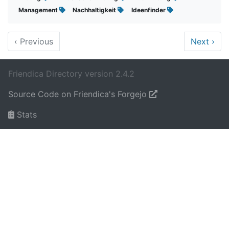
Management
Nachhaltigkeit
Ideenfinder
‹
Previous
Next
›
Friendica Directory version 2.4.2
Source Code on Friendica's Forgejo
Stats