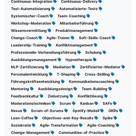
Continuous-Integration
Continuous-Delivery
Test-Automatisierung
Automatisierte-Tests
Systemischer-Coach
Team-Coaching
Workshop-Moderation
Mitarbeiterführung
Wissensvermittlung
Produktmanagement
Change-Coach
Agile-Trainer
Soft-Skills-Coach
Leadership-Training
Konfliktmanagement
Professionelle-Verhandlungsführung
Schulung
Ausbildungsmanagement
Hypnotherapie
NLP-Zertifizierung
Mediation
Zertifizierter-Mediator
Personalentwicklung
T-Shaping
Cross-Skilling
Führungskräfteentwicklung
Kommunikationscoaching
Mentoring
Ausbildungsdesign
Team-Building
Feedbackkultur
Zielsetzung
Konfliktlösung
Moderationstechniken
Scrum
Kanban
SAFe
Nexus
Scrum-of-Scrums
Spotify-Modell
OKRs
Lean-Coffee
Objectives-and-Key-Results
Spike
Soziokratie
Agile-Transformation
Agile-Coaching
Change-Management
Communities-of-Practice