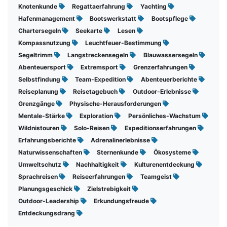
Knotenkunde
Regattaerfahrung
Yachting
Hafenmanagement
Bootswerkstatt
Bootspflege
Chartersegeln
Seekarte
Lesen
Kompassnutzung
Leuchtfeuer-Bestimmung
Segeltrimm
Langstreckensegeln
Blauwassersegeln
Abenteuersport
Extremsport
Grenzerfahrungen
Selbstfindung
Team-Expedition
Abenteuerberichte
Reiseplanung
Reisetagebuch
Outdoor-Erlebnisse
Grenzgänge
Physische-Herausforderungen
Mentale-Stärke
Exploration
Persönliches-Wachstum
Wildnistouren
Solo-Reisen
Expeditionserfahrungen
Erfahrungsberichte
Adrenalinerlebnisse
Naturwissenschaften
Sternenkunde
Ökosysteme
Umweltschutz
Nachhaltigkeit
Kulturenentdeckung
Sprachreisen
Reiseerfahrungen
Teamgeist
Planungsgeschick
Zielstrebigkeit
Outdoor-Leadership
Erkundungsfreude
Entdeckungsdrang