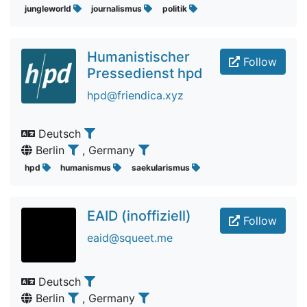
jungleworld
journalismus
politik
Humanistischer
Follow
Pressedienst hpd
hpd@friendica.xyz
Deutsch
Berlin
, Germany
hpd
humanismus
saekularismus
EAID (inoffiziell)
Follow
eaid@squeet.me
Deutsch
Berlin
, Germany