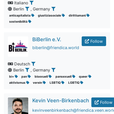
Italiano
Berlin
, Germany
anticapitalista
giustiziasociale
dirittiumani
sostenibilità
BiBerlin e.V.
Follow
biberlin@friendica.world
Deutsch
Berlin
, Germany
bi+
pan
bisexuell
pansexuell
queer
aktivismus
verein
LSBTIQ
LGBTIQ
Kevin Veen-Birkenbach
Follow
kevinveenbirkenbach@friendica.veen.worl