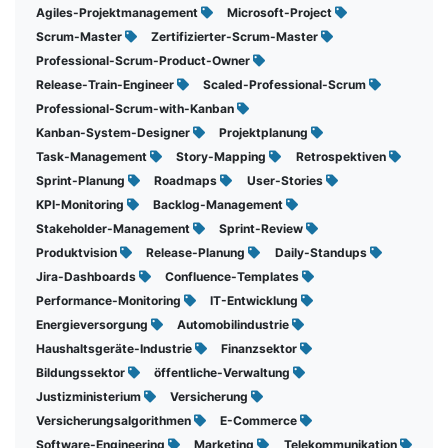
Agiles-Projektmanagement
Microsoft-Project
Scrum-Master
Zertifizierter-Scrum-Master
Professional-Scrum-Product-Owner
Release-Train-Engineer
Scaled-Professional-Scrum
Professional-Scrum-with-Kanban
Kanban-System-Designer
Projektplanung
Task-Management
Story-Mapping
Retrospektiven
Sprint-Planung
Roadmaps
User-Stories
KPI-Monitoring
Backlog-Management
Stakeholder-Management
Sprint-Review
Produktvision
Release-Planung
Daily-Standups
Jira-Dashboards
Confluence-Templates
Performance-Monitoring
IT-Entwicklung
Energieversorgung
Automobilindustrie
Haushaltsgeräte-Industrie
Finanzsektor
Bildungssektor
öffentliche-Verwaltung
Justizministerium
Versicherung
Versicherungsalgorithmen
E-Commerce
Software-Engineering
Marketing
Telekommunikation