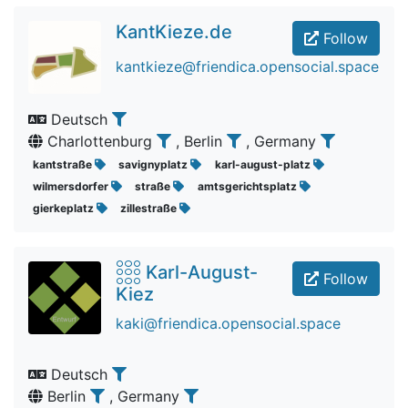
KantKieze.de
Follow
kantkieze@friendica.opensocial.space
Deutsch
Charlottenburg
, Berlin
, Germany
kantstraße
savignyplatz
karl-august-platz
wilmersdorfer
straße
amtsgerichtsplatz
gierkeplatz
zillestraße
𓃑 Karl-August-
Follow
Kiez
kaki@friendica.opensocial.space
Deutsch
Berlin
, Germany