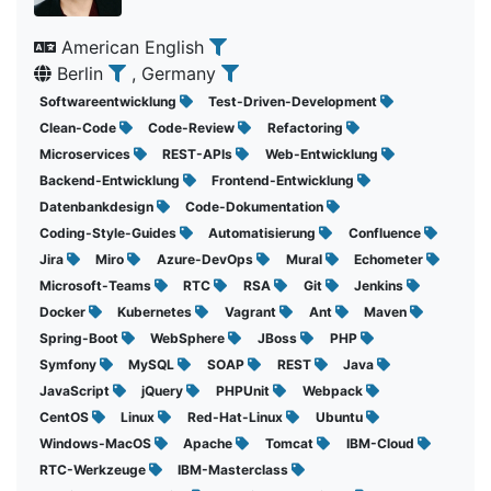
American English
Berlin
, Germany
Softwareentwicklung
Test-Driven-Development
Clean-Code
Code-Review
Refactoring
Microservices
REST-APIs
Web-Entwicklung
Backend-Entwicklung
Frontend-Entwicklung
Datenbankdesign
Code-Dokumentation
Coding-Style-Guides
Automatisierung
Confluence
Jira
Miro
Azure-DevOps
Mural
Echometer
Microsoft-Teams
RTC
RSA
Git
Jenkins
Docker
Kubernetes
Vagrant
Ant
Maven
Spring-Boot
WebSphere
JBoss
PHP
Symfony
MySQL
SOAP
REST
Java
JavaScript
jQuery
PHPUnit
Webpack
CentOS
Linux
Red-Hat-Linux
Ubuntu
Windows-MacOS
Apache
Tomcat
IBM-Cloud
RTC-Werkzeuge
IBM-Masterclass