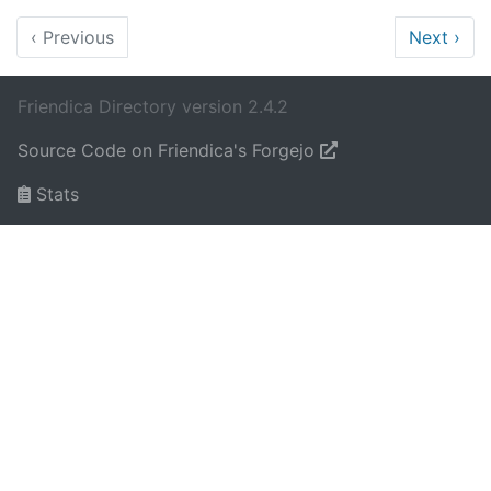
‹
Previous
Next
›
Friendica Directory version 2.4.2
Source Code on Friendica's Forgejo
Stats