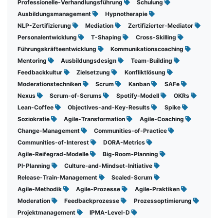
Professionelle-Verhandlungsführung
Schulung
Ausbildungsmanagement
Hypnotherapie
NLP-Zertifizierung
Mediation
Zertifizierter-Mediator
Personalentwicklung
T-Shaping
Cross-Skilling
Führungskräfteentwicklung
Kommunikationscoaching
Mentoring
Ausbildungsdesign
Team-Building
Feedbackkultur
Zielsetzung
Konfliktlösung
Moderationstechniken
Scrum
Kanban
SAFe
Nexus
Scrum-of-Scrums
Spotify-Modell
OKRs
Lean-Coffee
Objectives-and-Key-Results
Spike
Soziokratie
Agile-Transformation
Agile-Coaching
Change-Management
Communities-of-Practice
Communities-of-Interest
DORA-Metrics
Agile-Reifegrad-Modelle
Big-Room-Planning
PI-Planning
Culture-and-Mindset-Initiative
Release-Train-Management
Scaled-Scrum
Agile-Methodik
Agile-Prozesse
Agile-Praktiken
Moderation
Feedbackprozesse
Prozessoptimierung
Projektmanagement
IPMA-Level-D