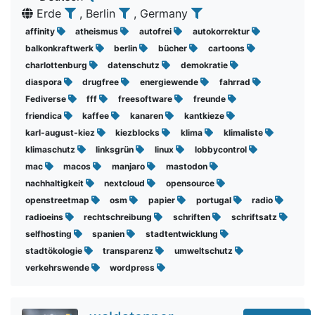
Erde
, Berlin
, Germany
affinity
atheismus
autofrei
autokorrektur
balkonkraftwerk
berlin
bücher
cartoons
charlottenburg
datenschutz
demokratie
diaspora
drugfree
energiewende
fahrrad
Fediverse
fff
freesoftware
freunde
friendica
kaffee
kanaren
kantkieze
karl-august-kiez
kiezblocks
klima
klimaliste
klimaschutz
linksgrün
linux
lobbycontrol
mac
macos
manjaro
mastodon
nachhaltigkeit
nextcloud
opensource
openstreetmap
osm
papier
portugal
radio
radioeins
rechtschreibung
schriften
schriftsatz
selfhosting
spanien
stadtentwicklung
stadtökologie
transparenz
umweltschutz
verkehrswende
wordpress