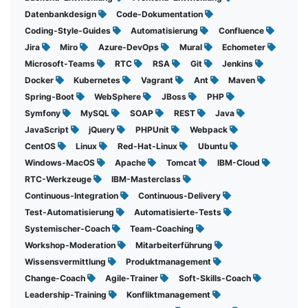
Datenbankdesign
Code-Dokumentation
Coding-Style-Guides
Automatisierung
Confluence
Jira
Miro
Azure-DevOps
Mural
Echometer
Microsoft-Teams
RTC
RSA
Git
Jenkins
Docker
Kubernetes
Vagrant
Ant
Maven
Spring-Boot
WebSphere
JBoss
PHP
Symfony
MySQL
SOAP
REST
Java
JavaScript
jQuery
PHPUnit
Webpack
CentOS
Linux
Red-Hat-Linux
Ubuntu
Windows-MacOS
Apache
Tomcat
IBM-Cloud
RTC-Werkzeuge
IBM-Masterclass
Continuous-Integration
Continuous-Delivery
Test-Automatisierung
Automatisierte-Tests
Systemischer-Coach
Team-Coaching
Workshop-Moderation
Mitarbeiterführung
Wissensvermittlung
Produktmanagement
Change-Coach
Agile-Trainer
Soft-Skills-Coach
Leadership-Training
Konfliktmanagement