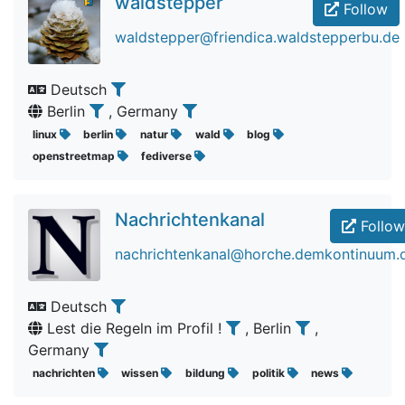
waldstepper
Follow
waldstepper@friendica.waldstepperbu.de
Deutsch
Berlin
, Germany
linux
berlin
natur
wald
blog
openstreetmap
fediverse
Nachrichtenkanal
Follow
nachrichtenkanal@horche.demkontinuum.
Deutsch
Lest die Regeln im Profil !
, Berlin
,
Germany
nachrichten
wissen
bildung
politik
news