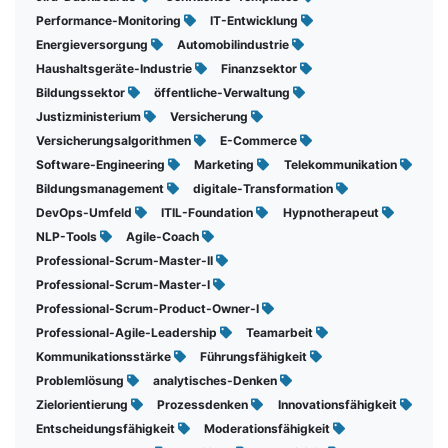
Performance-Monitoring
IT-Entwicklung
Energieversorgung
Automobilindustrie
Haushaltsgeräte-Industrie
Finanzsektor
Bildungssektor
öffentliche-Verwaltung
Justizministerium
Versicherung
Versicherungsalgorithmen
E-Commerce
Software-Engineering
Marketing
Telekommunikation
Bildungsmanagement
digitale-Transformation
DevOps-Umfeld
ITIL-Foundation
Hypnotherapeut
NLP-Tools
Agile-Coach
Professional-Scrum-Master-II
Professional-Scrum-Master-I
Professional-Scrum-Product-Owner-I
Professional-Agile-Leadership
Teamarbeit
Kommunikationsstärke
Führungsfähigkeit
Problemlösung
analytisches-Denken
Zielorientierung
Prozessdenken
Innovationsfähigkeit
Entscheidungsfähigkeit
Moderationsfähigkeit