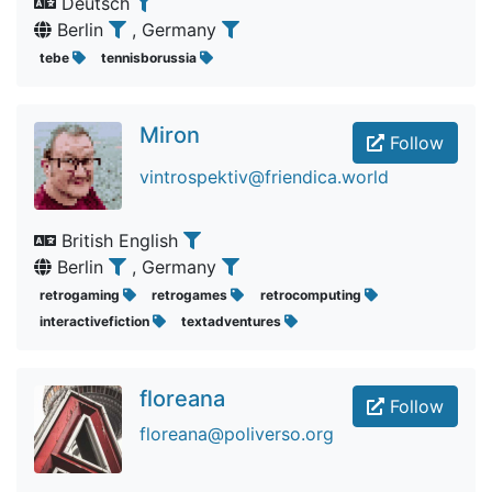
Deutsch
Berlin
, Germany
tebe
tennisborussia
Miron
Follow
vintrospektiv@friendica.world
British English
Berlin
, Germany
retrogaming
retrogames
retrocomputing
interactivefiction
textadventures
floreana
Follow
floreana@poliverso.org