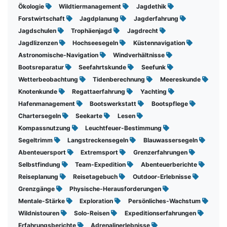
Ökologie
Wildtiermanagement
Jagdethik
Forstwirtschaft
Jagdplanung
Jagderfahrung
Jagdschulen
Trophäenjagd
Jagdrecht
Jagdlizenzen
Hochseesegeln
Küstennavigation
Astronomische-Navigation
Windverhältnisse
Bootsreparatur
Seefahrtskunde
Seefunk
Wetterbeobachtung
Tidenberechnung
Meereskunde
Knotenkunde
Regattaerfahrung
Yachting
Hafenmanagement
Bootswerkstatt
Bootspflege
Chartersegeln
Seekarte
Lesen
Kompassnutzung
Leuchtfeuer-Bestimmung
Segeltrimm
Langstreckensegeln
Blauwassersegeln
Abenteuersport
Extremsport
Grenzerfahrungen
Selbstfindung
Team-Expedition
Abenteuerberichte
Reiseplanung
Reisetagebuch
Outdoor-Erlebnisse
Grenzgänge
Physische-Herausforderungen
Mentale-Stärke
Exploration
Persönliches-Wachstum
Wildnistouren
Solo-Reisen
Expeditionserfahrungen
Erfahrungsberichte
Adrenalinerlebnisse