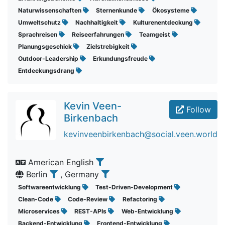
Naturwissenschaften
Sternenkunde
Ökosysteme
Umweltschutz
Nachhaltigkeit
Kulturenentdeckung
Sprachreisen
Reiseerfahrungen
Teamgeist
Planungsgeschick
Zielstrebigkeit
Outdoor-Leadership
Erkundungsfreude
Entdeckungsdrang
Kevin Veen-
Follow
Birkenbach
kevinveenbirkenbach@social.veen.world
American English
Berlin
, Germany
Softwareentwicklung
Test-Driven-Development
Clean-Code
Code-Review
Refactoring
Microservices
REST-APIs
Web-Entwicklung
Backend-Entwicklung
Frontend-Entwicklung