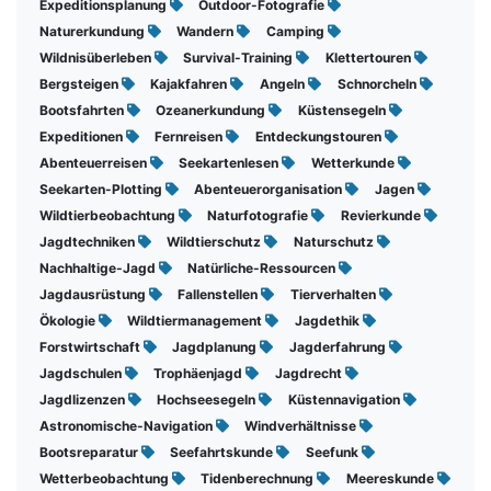
Expeditionsplanung
Outdoor-Fotografie
Naturerkundung
Wandern
Camping
Wildnisüberleben
Survival-Training
Klettertouren
Bergsteigen
Kajakfahren
Angeln
Schnorcheln
Bootsfahrten
Ozeanerkundung
Küstensegeln
Expeditionen
Fernreisen
Entdeckungstouren
Abenteuerreisen
Seekartenlesen
Wetterkunde
Seekarten-Plotting
Abenteuerorganisation
Jagen
Wildtierbeobachtung
Naturfotografie
Revierkunde
Jagdtechniken
Wildtierschutz
Naturschutz
Nachhaltige-Jagd
Natürliche-Ressourcen
Jagdausrüstung
Fallenstellen
Tierverhalten
Ökologie
Wildtiermanagement
Jagdethik
Forstwirtschaft
Jagdplanung
Jagderfahrung
Jagdschulen
Trophäenjagd
Jagdrecht
Jagdlizenzen
Hochseesegeln
Küstennavigation
Astronomische-Navigation
Windverhältnisse
Bootsreparatur
Seefahrtskunde
Seefunk
Wetterbeobachtung
Tidenberechnung
Meereskunde