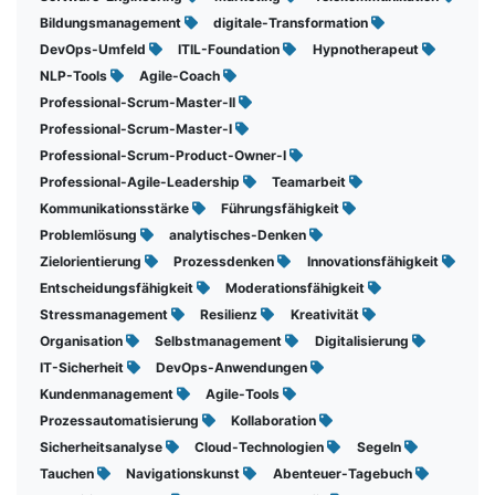
Bildungsmanagement
digitale-Transformation
DevOps-Umfeld
ITIL-Foundation
Hypnotherapeut
NLP-Tools
Agile-Coach
Professional-Scrum-Master-II
Professional-Scrum-Master-I
Professional-Scrum-Product-Owner-I
Professional-Agile-Leadership
Teamarbeit
Kommunikationsstärke
Führungsfähigkeit
Problemlösung
analytisches-Denken
Zielorientierung
Prozessdenken
Innovationsfähigkeit
Entscheidungsfähigkeit
Moderationsfähigkeit
Stressmanagement
Resilienz
Kreativität
Organisation
Selbstmanagement
Digitalisierung
IT-Sicherheit
DevOps-Anwendungen
Kundenmanagement
Agile-Tools
Prozessautomatisierung
Kollaboration
Sicherheitsanalyse
Cloud-Technologien
Segeln
Tauchen
Navigationskunst
Abenteuer-Tagebuch