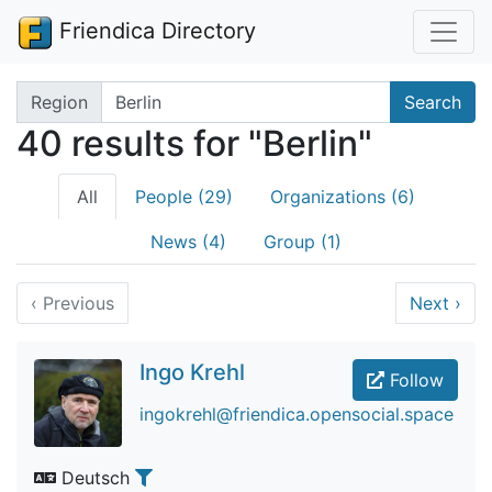
Friendica Directory
Search terms
Region
Search
40 results for "Berlin"
All
People (29)
Organizations (6)
News (4)
Group (1)
‹
Previous
Next
›
Ingo Krehl
Follow
ingokrehl@friendica.opensocial.space
Deutsch