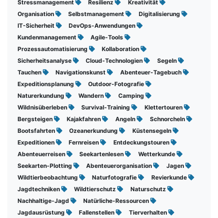
Stressmanagement
Resilienz
Kreativität
Organisation
Selbstmanagement
Digitalisierung
IT-Sicherheit
DevOps-Anwendungen
Kundenmanagement
Agile-Tools
Prozessautomatisierung
Kollaboration
Sicherheitsanalyse
Cloud-Technologien
Segeln
Tauchen
Navigationskunst
Abenteuer-Tagebuch
Expeditionsplanung
Outdoor-Fotografie
Naturerkundung
Wandern
Camping
Wildnisüberleben
Survival-Training
Klettertouren
Bergsteigen
Kajakfahren
Angeln
Schnorcheln
Bootsfahrten
Ozeanerkundung
Küstensegeln
Expeditionen
Fernreisen
Entdeckungstouren
Abenteuerreisen
Seekartenlesen
Wetterkunde
Seekarten-Plotting
Abenteuerorganisation
Jagen
Wildtierbeobachtung
Naturfotografie
Revierkunde
Jagdtechniken
Wildtierschutz
Naturschutz
Nachhaltige-Jagd
Natürliche-Ressourcen
Jagdausrüstung
Fallenstellen
Tierverhalten