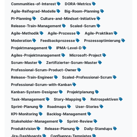
Communities-of-Interest
DORA-Metrics
Agile-Reifegrad-Modelle
Big-Room-Planning
PI-Planning
Culture-and-Mindset-Initiative
Release-Train-Management
Scaled-Scrum
Agile-Methodik
Agile-Prozesse
Agile-Praktiken
Moderation
Feedbackprozesse
Prozessoptimierung
Projektmanagement
IPMA-Level-D
Agiles-Projektmanagement
Microsoft-Project
Scrum-Master
Zertifizierter-Scrum-Master
Professional-Scrum-Product-Owner
Release-Train-Engineer
Scaled-Professional-Scrum
Professional-Scrum-with-Kanban
Kanban-System-Designer
Projektplanung
Task-Management
Story-Mapping
Retrospektiven
Sprint-Planung
Roadmaps
User-Stories
KPI-Monitoring
Backlog-Management
Stakeholder-Management
Sprint-Review
Produktvision
Release-Planung
Daily-Standups
Jira-Dashboards
Confluence-Templates