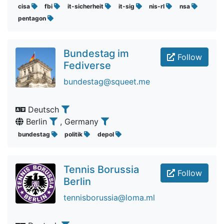
cisa
fbi
it-sicherheit
it-sig
nis-rl
nsa
pentagon
Bundestag im
Follow
Fediverse
bundestag@squeet.me
Deutsch
Berlin
, Germany
bundestag
politik
depol
Tennis Borussia
Follow
Berlin
tennisborussia@loma.ml