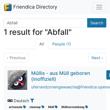
Friendica Directory
Search terms
Search
1 result for "Abfall"
All
People (1)
‹
Previous
Next
›
Müllis - aus Müll geboren
(inoffiziell)
uferrandzonengewaechs@friendica.openso
Deutsch
artnosale
cleanup
Müll
Müllvermeidung