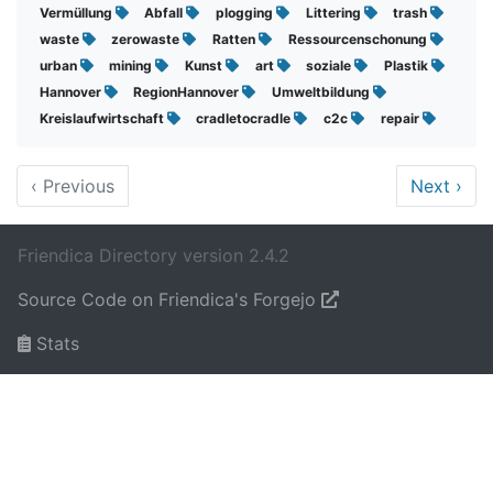
Vermüllung
Abfall
plogging
Littering
trash
waste
zerowaste
Ratten
Ressourcenschonung
urban
mining
Kunst
art
soziale
Plastik
Hannover
RegionHannover
Umweltbildung
Kreislaufwirtschaft
cradletocradle
c2c
repair
‹
Previous
Next
›
Friendica Directory version 2.4.2
Source Code on Friendica's Forgejo
Stats