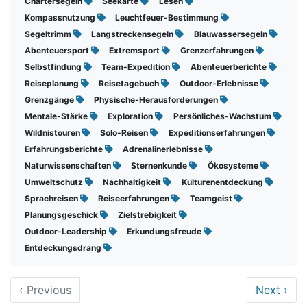
Chartersegeln
Seekarte
Lesen
Kompassnutzung
Leuchtfeuer-Bestimmung
Segeltrimm
Langstreckensegeln
Blauwassersegeln
Abenteuersport
Extremsport
Grenzerfahrungen
Selbstfindung
Team-Expedition
Abenteuerberichte
Reiseplanung
Reisetagebuch
Outdoor-Erlebnisse
Grenzgänge
Physische-Herausforderungen
Mentale-Stärke
Exploration
Persönliches-Wachstum
Wildnistouren
Solo-Reisen
Expeditionserfahrungen
Erfahrungsberichte
Adrenalinerlebnisse
Naturwissenschaften
Sternenkunde
Ökosysteme
Umweltschutz
Nachhaltigkeit
Kulturenentdeckung
Sprachreisen
Reiseerfahrungen
Teamgeist
Planungsgeschick
Zielstrebigkeit
Outdoor-Leadership
Erkundungsfreude
Entdeckungsdrang
‹
Previous
Next
›