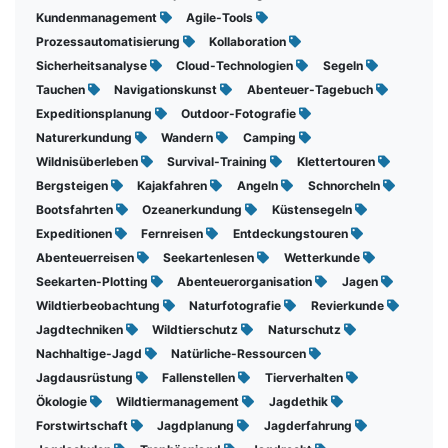
Kundenmanagement
Agile-Tools
Prozessautomatisierung
Kollaboration
Sicherheitsanalyse
Cloud-Technologien
Segeln
Tauchen
Navigationskunst
Abenteuer-Tagebuch
Expeditionsplanung
Outdoor-Fotografie
Naturerkundung
Wandern
Camping
Wildnisüberleben
Survival-Training
Klettertouren
Bergsteigen
Kajakfahren
Angeln
Schnorcheln
Bootsfahrten
Ozeanerkundung
Küstensegeln
Expeditionen
Fernreisen
Entdeckungstouren
Abenteuerreisen
Seekartenlesen
Wetterkunde
Seekarten-Plotting
Abenteuerorganisation
Jagen
Wildtierbeobachtung
Naturfotografie
Revierkunde
Jagdtechniken
Wildtierschutz
Naturschutz
Nachhaltige-Jagd
Natürliche-Ressourcen
Jagdausrüstung
Fallenstellen
Tierverhalten
Ökologie
Wildtiermanagement
Jagdethik
Forstwirtschaft
Jagdplanung
Jagderfahrung