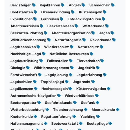
Bergsteigen
Kajakfahren
Angeln
Schnorcheln
Bootsfahrten
Ozeanerkundung
Küstensegeln
Expeditionen
Fernreisen
Entdeckungstouren
Abenteuerreisen
Seekartenlesen
Wetterkunde
Seekarten-Plotting
Abenteuerorganisation
Jagen
Wildtierbeobachtung
Naturfotografie
Revierkunde
Jagdtechniken
Wildtierschutz
Naturschutz
Nachhaltige-Jagd
Natürliche-Ressourcen
Jagdausrüstung
Fallenstellen
Tierverhalten
Ökologie
Wildtiermanagement
Jagdethik
Forstwirtschaft
Jagdplanung
Jagderfahrung
Jagdschulen
Trophäenjagd
Jagdrecht
Jagdlizenzen
Hochseesegeln
Küstennavigation
Astronomische-Navigation
Windverhältnisse
Bootsreparatur
Seefahrtskunde
Seefunk
Wetterbeobachtung
Tidenberechnung
Meereskunde
Knotenkunde
Regattaerfahrung
Yachting
Hafenmanagement
Bootswerkstatt
Bootspflege