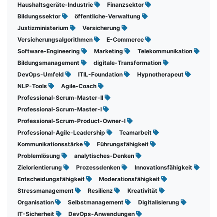
Haushaltsgeräte-Industrie
Finanzsektor
Bildungssektor
öffentliche-Verwaltung
Justizministerium
Versicherung
Versicherungsalgorithmen
E-Commerce
Software-Engineering
Marketing
Telekommunikation
Bildungsmanagement
digitale-Transformation
DevOps-Umfeld
ITIL-Foundation
Hypnotherapeut
NLP-Tools
Agile-Coach
Professional-Scrum-Master-II
Professional-Scrum-Master-I
Professional-Scrum-Product-Owner-I
Professional-Agile-Leadership
Teamarbeit
Kommunikationsstärke
Führungsfähigkeit
Problemlösung
analytisches-Denken
Zielorientierung
Prozessdenken
Innovationsfähigkeit
Entscheidungsfähigkeit
Moderationsfähigkeit
Stressmanagement
Resilienz
Kreativität
Organisation
Selbstmanagement
Digitalisierung
IT-Sicherheit
DevOps-Anwendungen