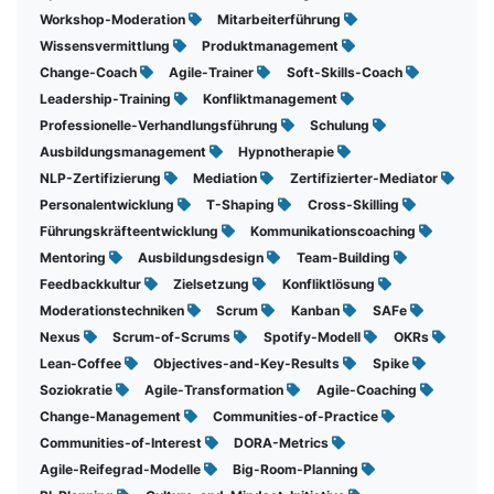
Workshop-Moderation
Mitarbeiterführung
Wissensvermittlung
Produktmanagement
Change-Coach
Agile-Trainer
Soft-Skills-Coach
Leadership-Training
Konfliktmanagement
Professionelle-Verhandlungsführung
Schulung
Ausbildungsmanagement
Hypnotherapie
NLP-Zertifizierung
Mediation
Zertifizierter-Mediator
Personalentwicklung
T-Shaping
Cross-Skilling
Führungskräfteentwicklung
Kommunikationscoaching
Mentoring
Ausbildungsdesign
Team-Building
Feedbackkultur
Zielsetzung
Konfliktlösung
Moderationstechniken
Scrum
Kanban
SAFe
Nexus
Scrum-of-Scrums
Spotify-Modell
OKRs
Lean-Coffee
Objectives-and-Key-Results
Spike
Soziokratie
Agile-Transformation
Agile-Coaching
Change-Management
Communities-of-Practice
Communities-of-Interest
DORA-Metrics
Agile-Reifegrad-Modelle
Big-Room-Planning