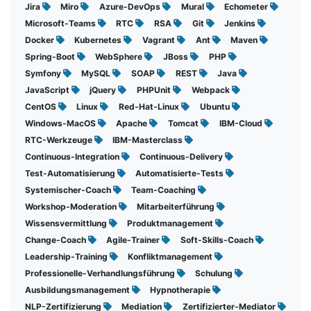
Jira
Miro
Azure-DevOps
Mural
Echometer
Microsoft-Teams
RTC
RSA
Git
Jenkins
Docker
Kubernetes
Vagrant
Ant
Maven
Spring-Boot
WebSphere
JBoss
PHP
Symfony
MySQL
SOAP
REST
Java
JavaScript
jQuery
PHPUnit
Webpack
CentOS
Linux
Red-Hat-Linux
Ubuntu
Windows-MacOS
Apache
Tomcat
IBM-Cloud
RTC-Werkzeuge
IBM-Masterclass
Continuous-Integration
Continuous-Delivery
Test-Automatisierung
Automatisierte-Tests
Systemischer-Coach
Team-Coaching
Workshop-Moderation
Mitarbeiterführung
Wissensvermittlung
Produktmanagement
Change-Coach
Agile-Trainer
Soft-Skills-Coach
Leadership-Training
Konfliktmanagement
Professionelle-Verhandlungsführung
Schulung
Ausbildungsmanagement
Hypnotherapie
NLP-Zertifizierung
Mediation
Zertifizierter-Mediator