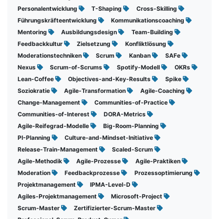
Personalentwicklung
T-Shaping
Cross-Skilling
Führungskräfteentwicklung
Kommunikationscoaching
Mentoring
Ausbildungsdesign
Team-Building
Feedbackkultur
Zielsetzung
Konfliktlösung
Moderationstechniken
Scrum
Kanban
SAFe
Nexus
Scrum-of-Scrums
Spotify-Modell
OKRs
Lean-Coffee
Objectives-and-Key-Results
Spike
Soziokratie
Agile-Transformation
Agile-Coaching
Change-Management
Communities-of-Practice
Communities-of-Interest
DORA-Metrics
Agile-Reifegrad-Modelle
Big-Room-Planning
PI-Planning
Culture-and-Mindset-Initiative
Release-Train-Management
Scaled-Scrum
Agile-Methodik
Agile-Prozesse
Agile-Praktiken
Moderation
Feedbackprozesse
Prozessoptimierung
Projektmanagement
IPMA-Level-D
Agiles-Projektmanagement
Microsoft-Project
Scrum-Master
Zertifizierter-Scrum-Master