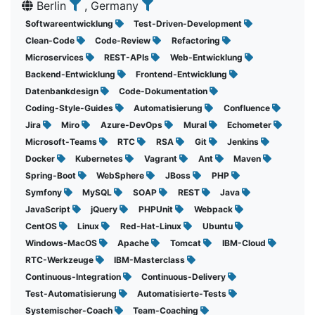
Berlin
, Germany
Softwareentwicklung
Test-Driven-Development
Clean-Code
Code-Review
Refactoring
Microservices
REST-APIs
Web-Entwicklung
Backend-Entwicklung
Frontend-Entwicklung
Datenbankdesign
Code-Dokumentation
Coding-Style-Guides
Automatisierung
Confluence
Jira
Miro
Azure-DevOps
Mural
Echometer
Microsoft-Teams
RTC
RSA
Git
Jenkins
Docker
Kubernetes
Vagrant
Ant
Maven
Spring-Boot
WebSphere
JBoss
PHP
Symfony
MySQL
SOAP
REST
Java
JavaScript
jQuery
PHPUnit
Webpack
CentOS
Linux
Red-Hat-Linux
Ubuntu
Windows-MacOS
Apache
Tomcat
IBM-Cloud
RTC-Werkzeuge
IBM-Masterclass
Continuous-Integration
Continuous-Delivery
Test-Automatisierung
Automatisierte-Tests
Systemischer-Coach
Team-Coaching