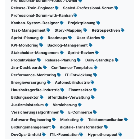
Professional-Scrum-Product-Owner
Release-Train-Engineer
Scaled-Professional-Scrum
Professional-Scrum-with-Kanban
Kanban-System-Designer
Projektplanung
Task-Management
Story-Mapping
Retrospektiven
Sprint-Planung
Roadmaps
User-Stories
KPI-Monitoring
Backlog-Management
Stakeholder-Management
Sprint-Review
Produktvision
Release-Planung
Daily-Standups
Jira-Dashboards
Confluence-Templates
Performance-Monitoring
IT-Entwicklung
Energieversorgung
Automobilindustrie
Haushaltsgeräte-Industrie
Finanzsektor
Bildungssektor
öffentliche-Verwaltung
Justizministerium
Versicherung
Versicherungsalgorithmen
E-Commerce
Software-Engineering
Marketing
Telekommunikation
Bildungsmanagement
digitale-Transformation
DevOps-Umfeld
ITIL-Foundation
Hypnotherapeut