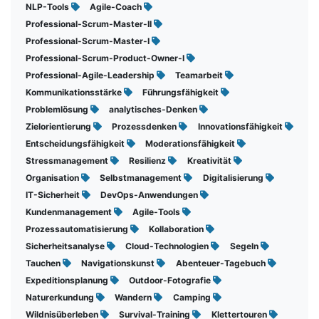
NLP-Tools
Agile-Coach
Professional-Scrum-Master-II
Professional-Scrum-Master-I
Professional-Scrum-Product-Owner-I
Professional-Agile-Leadership
Teamarbeit
Kommunikationsstärke
Führungsfähigkeit
Problemlösung
analytisches-Denken
Zielorientierung
Prozessdenken
Innovationsfähigkeit
Entscheidungsfähigkeit
Moderationsfähigkeit
Stressmanagement
Resilienz
Kreativität
Organisation
Selbstmanagement
Digitalisierung
IT-Sicherheit
DevOps-Anwendungen
Kundenmanagement
Agile-Tools
Prozessautomatisierung
Kollaboration
Sicherheitsanalyse
Cloud-Technologien
Segeln
Tauchen
Navigationskunst
Abenteuer-Tagebuch
Expeditionsplanung
Outdoor-Fotografie
Naturerkundung
Wandern
Camping
Wildnisüberleben
Survival-Training
Klettertouren