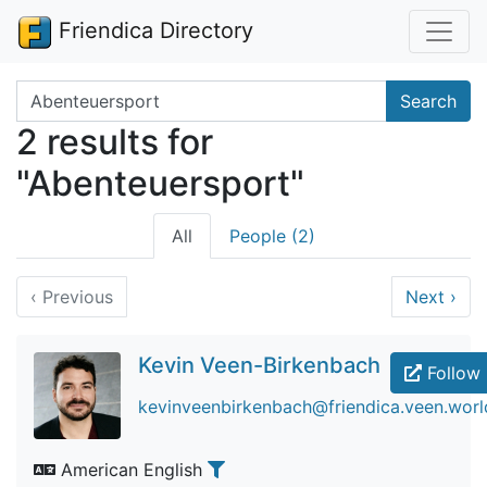
Friendica Directory
Search terms
Search
2 results for
"Abenteuersport"
All
People (2)
‹
Previous
Next
›
Kevin Veen-Birkenbach
Follow
kevinveenbirkenbach@friendica.veen.worl
American English