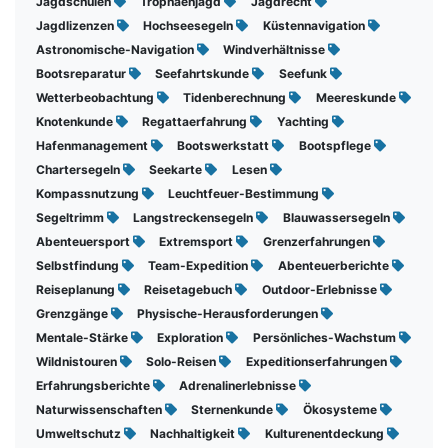
Jagdschulen
Trophäenjagd
Jagdrecht
Jagdlizenzen
Hochseesegeln
Küstennavigation
Astronomische-Navigation
Windverhältnisse
Bootsreparatur
Seefahrtskunde
Seefunk
Wetterbeobachtung
Tidenberechnung
Meereskunde
Knotenkunde
Regattaerfahrung
Yachting
Hafenmanagement
Bootswerkstatt
Bootspflege
Chartersegeln
Seekarte
Lesen
Kompassnutzung
Leuchtfeuer-Bestimmung
Segeltrimm
Langstreckensegeln
Blauwassersegeln
Abenteuersport
Extremsport
Grenzerfahrungen
Selbstfindung
Team-Expedition
Abenteuerberichte
Reiseplanung
Reisetagebuch
Outdoor-Erlebnisse
Grenzgänge
Physische-Herausforderungen
Mentale-Stärke
Exploration
Persönliches-Wachstum
Wildnistouren
Solo-Reisen
Expeditionserfahrungen
Erfahrungsberichte
Adrenalinerlebnisse
Naturwissenschaften
Sternenkunde
Ökosysteme
Umweltschutz
Nachhaltigkeit
Kulturenentdeckung