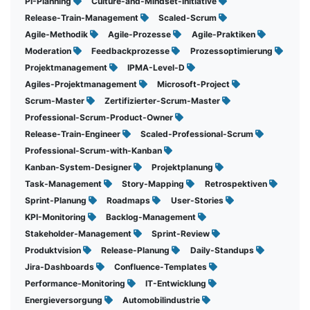
PI-Planning
Culture-and-Mindset-Initiative
Release-Train-Management
Scaled-Scrum
Agile-Methodik
Agile-Prozesse
Agile-Praktiken
Moderation
Feedbackprozesse
Prozessoptimierung
Projektmanagement
IPMA-Level-D
Agiles-Projektmanagement
Microsoft-Project
Scrum-Master
Zertifizierter-Scrum-Master
Professional-Scrum-Product-Owner
Release-Train-Engineer
Scaled-Professional-Scrum
Professional-Scrum-with-Kanban
Kanban-System-Designer
Projektplanung
Task-Management
Story-Mapping
Retrospektiven
Sprint-Planung
Roadmaps
User-Stories
KPI-Monitoring
Backlog-Management
Stakeholder-Management
Sprint-Review
Produktvision
Release-Planung
Daily-Standups
Jira-Dashboards
Confluence-Templates
Performance-Monitoring
IT-Entwicklung
Energieversorgung
Automobilindustrie