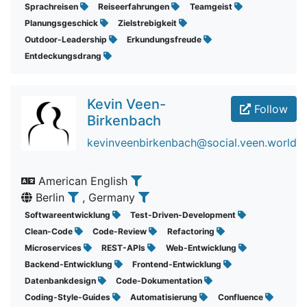
Sprachreisen
Reiseerfahrungen
Teamgeist
Planungsgeschick
Zielstrebigkeit
Outdoor-Leadership
Erkundungsfreude
Entdeckungsdrang
Kevin Veen-
Follow
Birkenbach
kevinveenbirkenbach@social.veen.world
American English
Berlin
, Germany
Softwareentwicklung
Test-Driven-Development
Clean-Code
Code-Review
Refactoring
Microservices
REST-APIs
Web-Entwicklung
Backend-Entwicklung
Frontend-Entwicklung
Datenbankdesign
Code-Dokumentation
Coding-Style-Guides
Automatisierung
Confluence