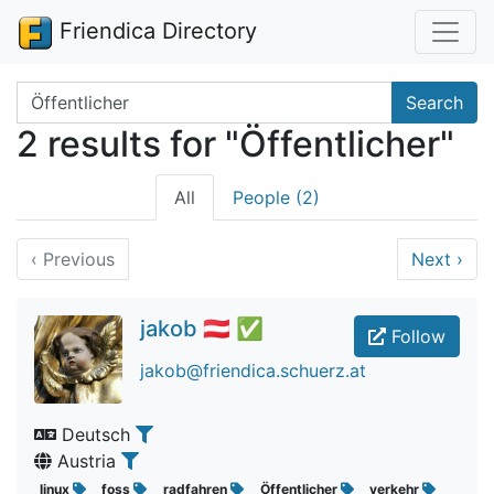
Friendica Directory
Search terms
Search
2 results for "Öffentlicher"
All
People (2)
‹
Previous
Next
›
jakob 🇦🇹 ✅
Follow
jakob@friendica.schuerz.at
Deutsch
Austria
linux
foss
radfahren
Öffentlicher
verkehr