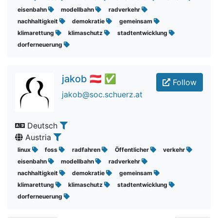
eisenbahn
modellbahn
radverkehr
nachhaltigkeit
demokratie
gemeinsam
klimarettung
klimaschutz
stadtentwicklung
dorferneuerung
jakob 🇦🇹 ✅
Follow
jakob@soc.schuerz.at
Deutsch
Austria
linux
foss
radfahren
Öffentlicher
verkehr
eisenbahn
modellbahn
radverkehr
nachhaltigkeit
demokratie
gemeinsam
klimarettung
klimaschutz
stadtentwicklung
dorferneuerung