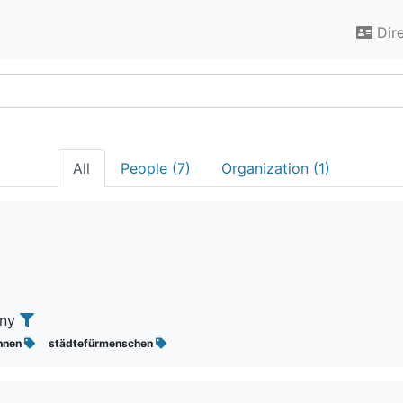
Dir
All
People (7)
Organization (1)
any
hnen
städtefürmenschen