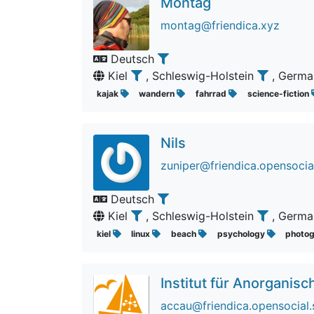
Montag
montag@friendica.xyz
Deutsch
Kiel
, Schleswig-Holstein
, Germ
kajak
wandern
fahrrad
science-fiction
Nils
zuniper@friendica.opensocia
Deutsch
Kiel
, Schleswig-Holstein
, Germ
kiel
linux
beach
psychology
photo
Institut für Anorganis
accau@friendica.opensocial