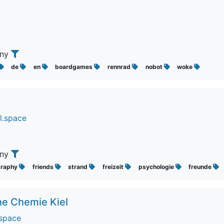
any
de
en
boardgames
rennrad
nobot
woke
l.space
any
graphy
friends
strand
freizeit
psychologie
freunde
che Chemie Kiel
.space