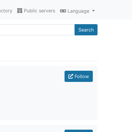
ectory
Public servers
Language
Search
Follow