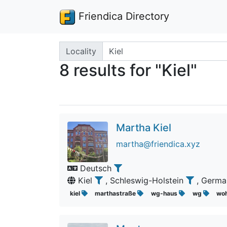
Friendica Directory
Search terms
Locality
8 results for "Kiel"
Martha Kiel
martha@friendica.xyz
Deutsch
Kiel
, Schleswig-Holstein
, Germ
kiel
marthastraße
wg-haus
wg
wo