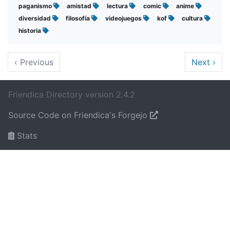
paganismo
amistad
lectura
comic
anime
diversidad
filosofía
videojuegos
kof
cultura
historia
‹
Previous
Next
›
Friendica Directory version 2.4.2
Source Code on Friendica's Forgejo
Stats