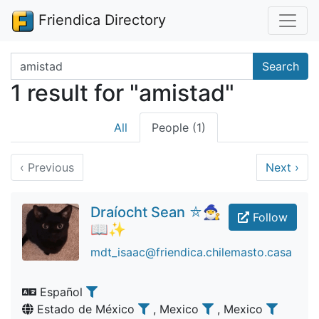
Friendica Directory
Search terms
Search
1 result for "amistad"
All
People (1)
‹
Previous
Next
›
Draíocht Sean ⛤🧙‍♂️
Follow
📖✨
mdt_isaac@friendica.chilemasto.casa
Español
Estado de México
, Mexico
, Mexico