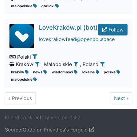
malopolskie
gorlicki
LoveKraków.pl (bot)
Follow
lovekrakowfeed@openppl.space
Polski
Kraków
, Malopolskie
, Poland
kraków
news
wiadomości
lokalne
polska
małopolskie
‹
Previous
Next
›
Friendica Directory version 2.4.2
Source Code on Friendica's Forgejo