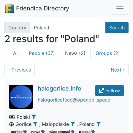
Friendica Directory
Search terms
Country
Search
2 results for "Poland"
All
People (37)
News (2)
Groups (2)
‹
Previous
Next
›
halogorlice.info
Follow
halogorlicefeed@openppl.space
Polski
Gorlice
, Malopolskie
, Poland
gorlice
news
wiadomosci
polska