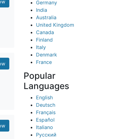
ow
Germany
India
Australia
United Kingdom
Canada
Finland
Italy
Denmark
France
ow
Popular
Languages
English
Deutsch
Français
Español
ow
Italiano
Русский