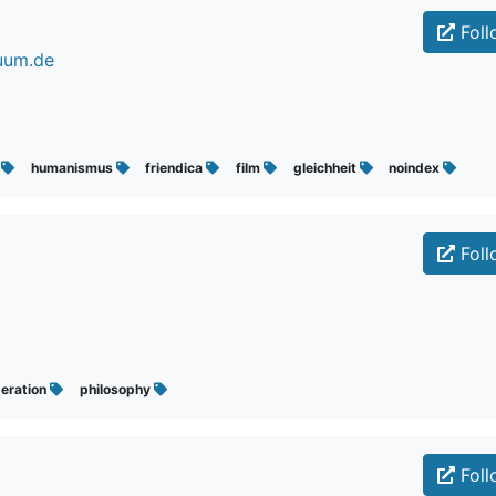
Foll
uum.de
t
humanismus
friendica
film
gleichheit
noindex
Foll
beration
philosophy
Foll