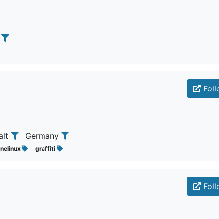
a
Foll
alt
, Germany
inelinux
graffiti
Foll