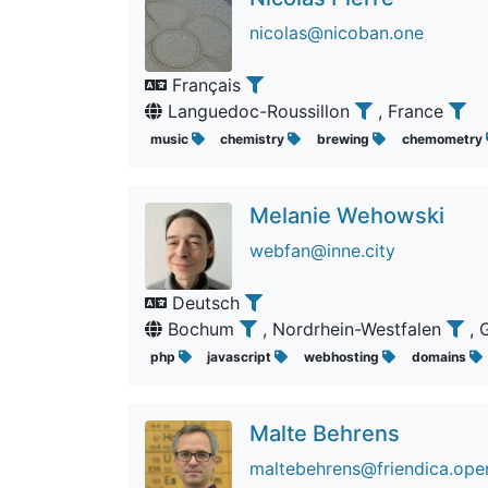
nicolas@nicoban.one
Français
Languedoc-Roussillon
, France
music
chemistry
brewing
chemometry
Melanie Wehowski
webfan@inne.city
Deutsch
Bochum
, Nordrhein-Westfalen
,
php
javascript
webhosting
domains
Malte Behrens
maltebehrens@friendica.ope