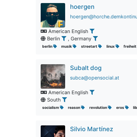
hoergen
hoergen@horche.demkontin
American English
Berlin
, Germany
berlin
musik
streetart
linux
freihei
Subalt dog
subca@opensocial.at
American English
South
socialism
reason
revolution
eros
li
Silvio Martínez