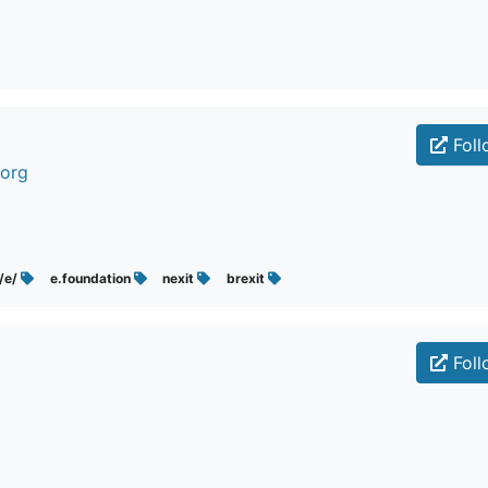
Foll
.org
/e/
e.foundation
nexit
brexit
Foll