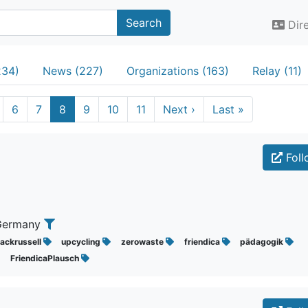
Search
Dir
234)
News (227)
Organizations (163)
Relay (11)
6
7
8
9
10
11
Next
›
Last
»
Foll
 Germany
jackrussell
upcycling
zerowaste
friendica
pädagogik
FriendicaPlausch