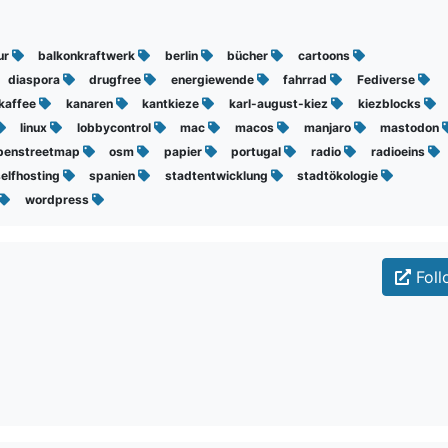
ur
balkonkraftwerk
berlin
bücher
cartoons
diaspora
drugfree
energiewende
fahrrad
Fediverse
kaffee
kanaren
kantkieze
karl-august-kiez
kiezblocks
linux
lobbycontrol
mac
macos
manjaro
mastodon
penstreetmap
osm
papier
portugal
radio
radioeins
elfhosting
spanien
stadtentwicklung
stadtökologie
wordpress
Foll