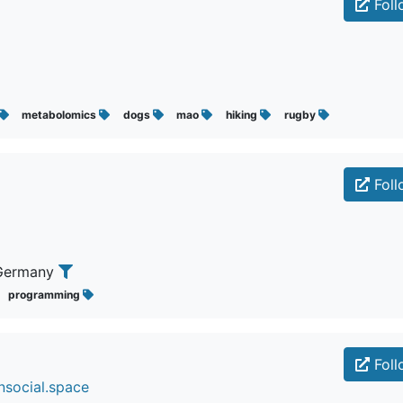
Foll
metabolomics
dogs
mao
hiking
rugby
Foll
 Germany
programming
Foll
nsocial.space