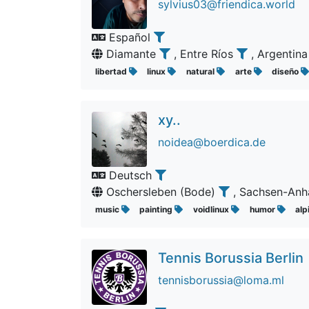
sylvius03@friendica.world
Español
Diamante
, Entre Ríos
, Argentin
libertad
linux
natural
arte
diseño
xy..
noidea@boerdica.de
Deutsch
Oschersleben (Bode)
, Sachsen-Anh
music
painting
voidlinux
humor
alp
Tennis Borussia Berlin
tennisborussia@loma.ml