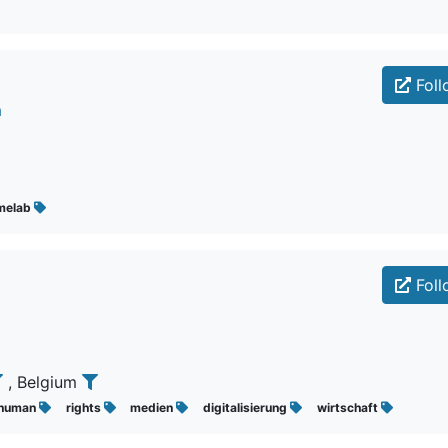
Foll
a
melab
Foll
, Belgium
human
rights
medien
digitalisierung
wirtschaft