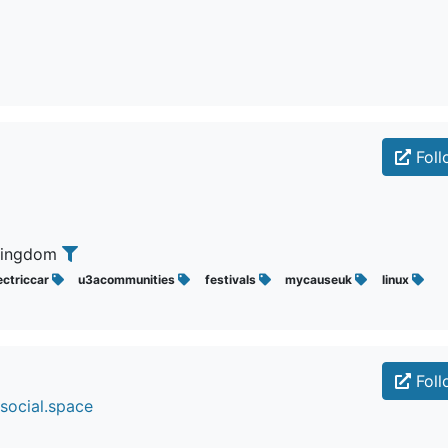
Foll
 Kingdom
ectriccar
u3acommunities
festivals
mycauseuk
linux
Foll
social.space