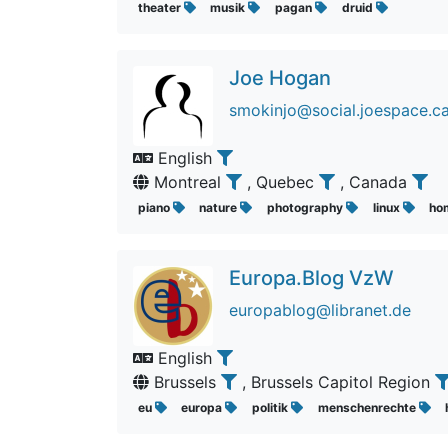
theater
musik
pagan
druid
Joe Hogan
smokinjo@social.joespace.c
English
Montreal
, Quebec
, Canada
piano
nature
photography
linux
ho
Europa.Blog VzW
europablog@libranet.de
English
Brussels
, Brussels Capitol Region
eu
europa
politik
menschenrechte