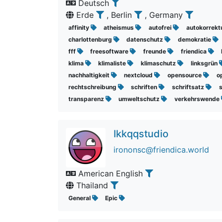
Deutsch
Erde
, Berlin
, Germany
affinity
atheismus
autofrei
autokorrekt
charlottenburg
datenschutz
demokratie
fff
freesoftware
freunde
friendica
klima
klimaliste
klimaschutz
linksgrün
nachhaltigkeit
nextcloud
opensource
o
rechtschreibung
schriften
schriftsatz
s
transparenz
umweltschutz
verkehrswende
Ikkqqstudio
irononsc@friendica.world
American English
Thailand
General
Epic