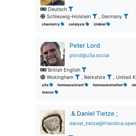
Deutsch
Schleswig-Holstein
, Germany
chemistry
catalysis
Unikiel
Peter Lord
plord@u3a.social
British English
Wokingham
, Berkshire
, United
u3a
homeassistant
homeautomation
el
macos
.& Daniel Tietze ;
daniel_tietze@friendica.open