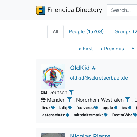
Search terms
Friendica Directory
All
People (15703)
Groups (
«
First
‹
Previous
5
OldKid ⁂
oldkid@sekretaerbaer.de
Deutsch
Menden
, Nordrhein-Westfalen
,
linux
bdkj
fediverse
apple
ios
datenschutz
mittelaltermarkt
DoctorWho
Nicolas Pierre